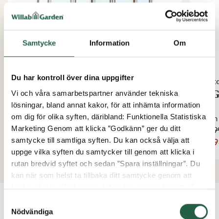
Samtycke
Information
Om
Du har kontroll över dina uppgifter
Vinter Plus
Vint
WG 95 Vikdörrsparti 5-del
WG 
Vi och våra samarbetspartner använder tekniska
lösningar, bland annat kakor, för att inhämta information
om dig för olika syften, däribland: Funktionella Statistiska
Från
Från
Marketing Genom att klicka ”Godkänn” ger du ditt
110 995 kr
86 9
samtycke till samtliga syften. Du kan också välja att
94 346 kr
73 9
uppge vilka syften du samtycker till genom att klicka i
rutan bredvid syftet och sedan ”Spara inställningar”. Du
kan när som helst ta tillbaka ditt samtycke genom att
klicka på den lilla ikonen i det nedre vänstra hörnet på
sidan. Klicka på länken för att läsa mer om hur vi
Samtyckesval
använder kakor och andra tekniska lösningar och hur vi
VANLIGA FRÅGOR OCH SVAR
Nödvändiga