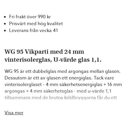
Fri frakt över 990 kr
Prisvärt med hög kvalitet
Leverans från vecka 41
WG 95 Vikparti med 24 mm
vinterisolerglas, U-värde glas 1,1.
WG 95 är ett dubbelglas med argongas mellan glasen.
Dessutom är ett av glasen ett energiglas. Tack vare
vinterisolerglaset - 4 mm säkerhetsenergiglas + 16 mm
argongas + 4 mm säkerhetsglas - med u-värde 1,1
tillsammans med de brutna köldbryggorna får du ett
uterum med möjlighet till användning året om.
Partierna kan beställas antingen vänsterhängda eller
Visa mer
högerhängda (sett utifrån). Du väljer också vid
beställningstillfället om dörrarna ska vara inåtgående