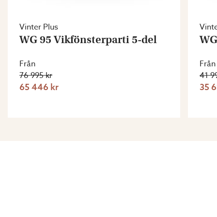
Vinter Plus
Vint
WG 95 Vikfönsterparti 5-del
WG 
Från
Från
76 995 kr
41 9
65 446 kr
35 6