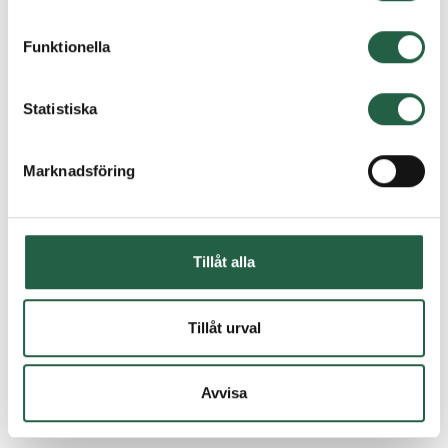
inhämtar och behandlar personuppgifter.
Funktionella
Ta reda på mer om cookies Googles sekretesspolicy
Kan jag beställa partier i specialmått?
Statistiska
Vad är säkerhetsglas?
Marknadsföring
Vad innebär rätvänt och spegelvänt?
Tillåt alla
Tillåt urval
Hålmått - vad är det?
Avvisa
Får man med monteringsanvisningar?