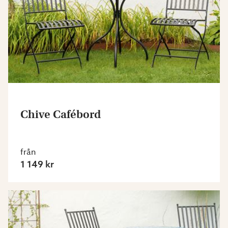
Chive Cafébord
från
1 149 kr