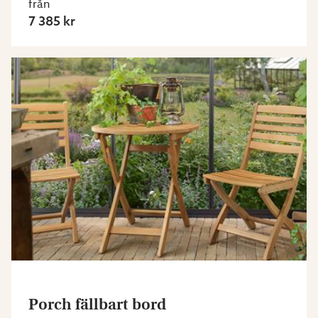
från
7 385 kr
Porch fällbart bord