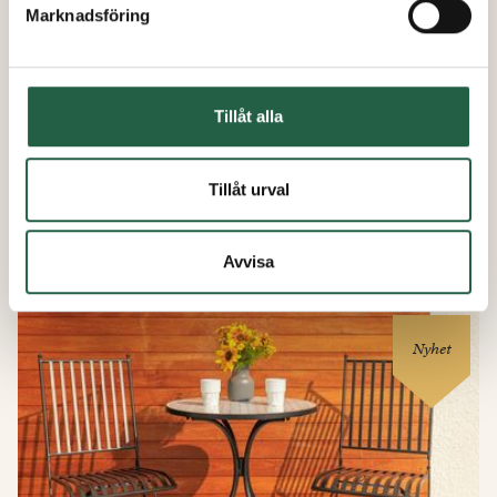
Marknadsföring
Cloud Klappstol
Tillåt alla
Tillåt urval
från
649 kr
552 kr
Avvisa
Nyhet