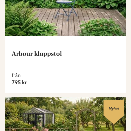
Arbour klappstol
från
795 kr
Nyhet