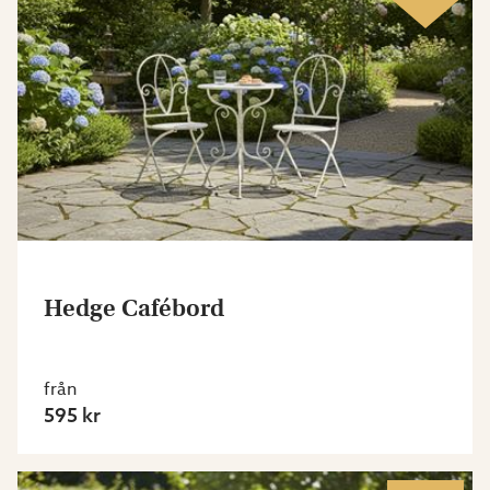
Hedge Cafébord
från
595 kr