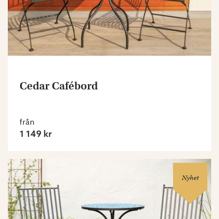
Cedar Cafébord
från
1 149 kr
Nyhet