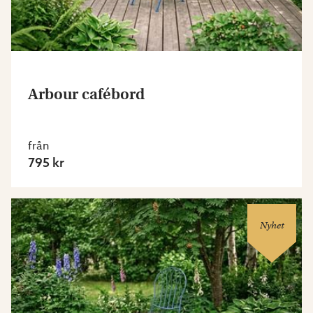
Arbour cafébord
från
795 kr
Nyhet