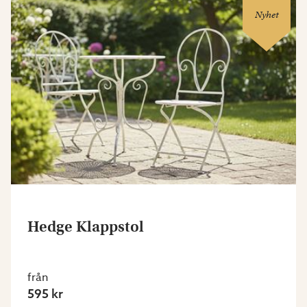
Nyhet
Hedge Klappstol
från
595 kr