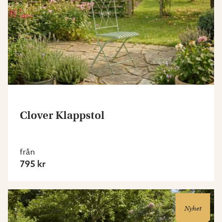
Clover Klappstol
från
795 kr
Nyhet