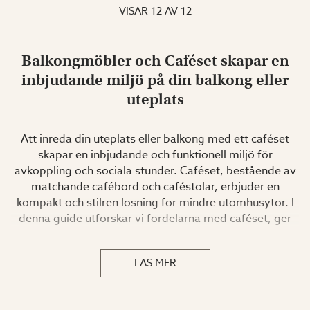
VISAR
12
AV
12
Balkongmöbler och Caféset skapar en
inbjudande miljö på din balkong eller
uteplats
Att inreda din uteplats eller balkong med ett caféset
skapar en inbjudande och funktionell miljö för
avkoppling och sociala stunder. Caféset, bestående av
matchande cafébord och caféstolar, erbjuder en
kompakt och stilren lösning för mindre utomhusytor. I
denna guide utforskar vi fördelarna med caféset, ger
tips på hur du kan använda dem, och presenterar några
rekommenderade produkter från Willab Garden.
LÄS MER
FÖRDELAR MED CAFÉSET OCH BALKONGMÖBLER