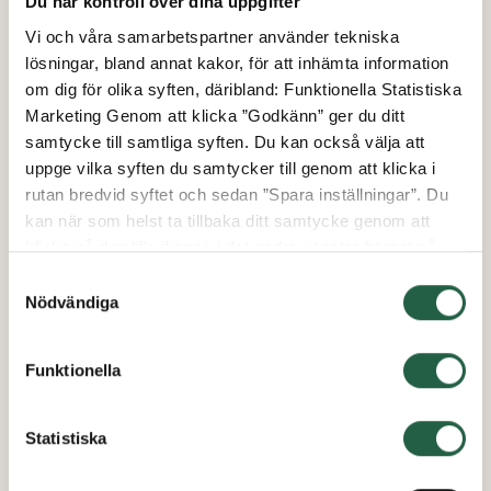
Du har kontroll över dina uppgifter
Porch klappstol
Vi och våra samarbetspartner använder tekniska
lösningar, bland annat kakor, för att inhämta information
om dig för olika syften, däribland: Funktionella Statistiska
från
Marketing Genom att klicka ”Godkänn” ger du ditt
2 195 kr
samtycke till samtliga syften. Du kan också välja att
1 866 kr
uppge vilka syften du samtycker till genom att klicka i
rutan bredvid syftet och sedan ”Spara inställningar”. Du
kan när som helst ta tillbaka ditt samtycke genom att
klicka på den lilla ikonen i det nedre vänstra hörnet på
15%
Nyhet
sidan. Klicka på länken för att läsa mer om hur vi
Samtyckesval
använder kakor och andra tekniska lösningar och hur vi
Nödvändiga
inhämtar och behandlar personuppgifter.
Funktionella
Ta reda på mer om cookies Googles sekretesspolicy
Statistiska