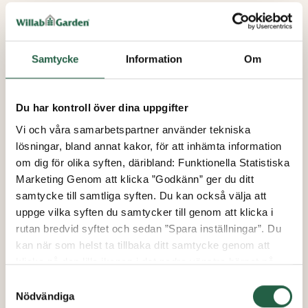
Hur lång garanti har jag på min vara?
Jag har upptäckt ett fel på min vara. Vad gör jag?
Samtycke
Information
Om
Vad är mina rättigheter gällande ångrat köp?
Du har kontroll över dina uppgifter
Vi och våra samarbetspartner använder tekniska
Se mer
lösningar, bland annat kakor, för att inhämta information
om dig för olika syften, däribland: Funktionella Statistiska
Marketing Genom att klicka ”Godkänn” ger du ditt
samtycke till samtliga syften. Du kan också välja att
uppge vilka syften du samtycker till genom att klicka i
rutan bredvid syftet och sedan ”Spara inställningar”. Du
kan när som helst ta tillbaka ditt samtycke genom att
klicka på den lilla ikonen i det nedre vänstra hörnet på
sidan. Klicka på länken för att läsa mer om hur vi
Samtyckesval
använder kakor och andra tekniska lösningar och hur vi
Nödvändiga