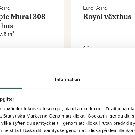
Serre
Euro-Serre
pic Mural 308
Royal växthus
thus
27.8 m²
från
 kr
129 000 kr
46 kr
109 650 kr
Information
VISAR
10
AV
10
pgifter
använder tekniska lösningar, bland annat kakor, för att inhämta 
la Statistiska Marketing Genom att klicka ”Godkänn” ger du ditt s
vilka syften du samtycker till genom att klicka i rutan bredvid s
 helst ta tillbaka ditt samtycke genom att klicka på den lilla iko
öp växthus mot vägg från Willab Gard