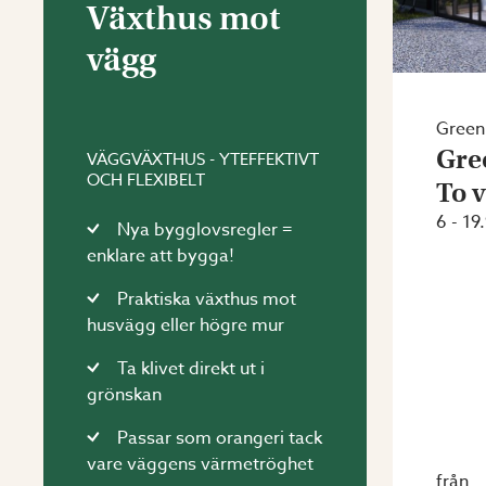
Växthus mot
vägg
Gree
Gre
VÄGGVÄXTHUS - YTEFFEKTIVT
OCH FLEXIBELT
To 
6 - 19
Nya bygglovsregler =
enklare att bygga!
Praktiska växthus mot
husvägg eller högre mur
Ta klivet direkt ut i
grönskan
Passar som orangeri tack
vare väggens värmetröghet
från