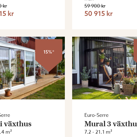
 kr
59 900 kr
15 kr
50 915 kr
15%*
Serre
Euro-Serre
i växthus
Mural 3 växthu
9.4 m²
7.2 - 21.1 m²