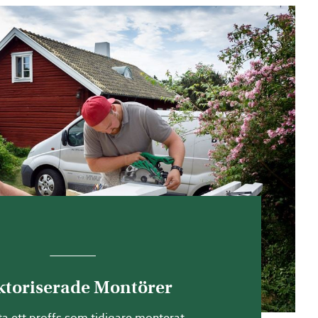
 våra modeller.
DLINGSKLIMAT
ergieffektiva placeringen.
ill växthuset. På samma vis
. Detta skapar mjukare
er.
t utrymme i trädgården, eller
 placeras direkt på
altanen
,
toriserade Montörer
 under 15 kvadratmeter behövs
 med en anmälan om
ita ett proffs som tidigare monterat