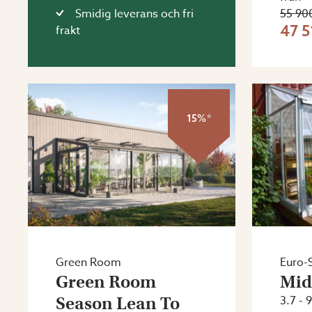
Smidig leverans och fri
55 900
47 5
frakt
15%*
Green Room
Euro-
Green Room
Mid
Season Lean To
3.7 - 