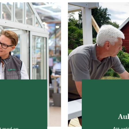
. Flexibel dörrplacering finns på de allra flesta av
DE VÄXTHUS GER OFTAST ETT MJUKARE OCH BÄTTRE O
na med växthus mot husvägg sker på grund av den en
olens värme i husväggen, som under natten avges t
uset avges genom fasaden även om solen inte lyser
mperaturväxlingar och ypperligt klimat för dina växt
YTEFFEKTIVA OCH SMÅ VÄXTHUS MOT VÄGG
ggen är ett perfekt alternativ för dig med begränsa
 litet. Flera av våra väggväxthus är även små nog att
Auk
m du vill bygga ett litet växthus mot vägg som är
lov, bygget måste dock rapporteras till kommunen
tt med en
Att anl