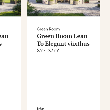
Green Room
ean
Green Room Lean
s
To Elegant växthus
5.9 - 19.7 m²
från