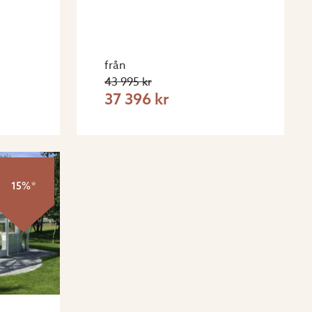
från
43 995 kr
37 396 kr
15%*