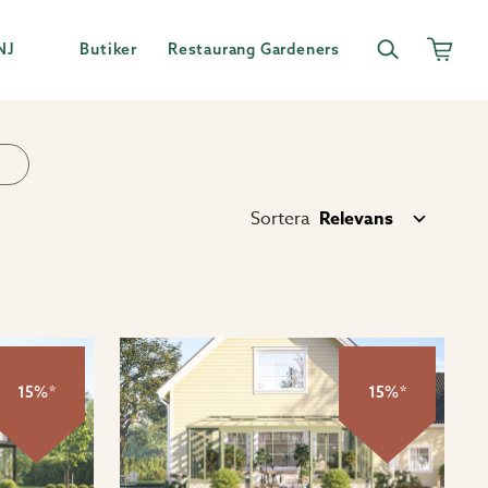
NJ
Butiker
Restaurang Gardeners
Sortera
15%*
15%*