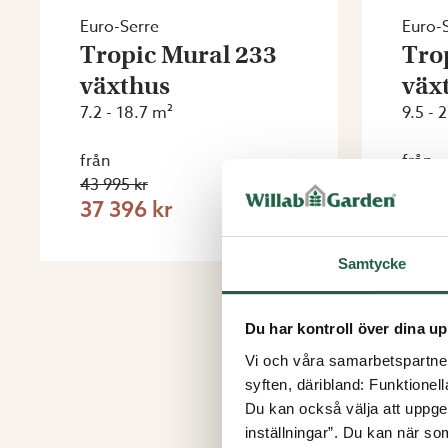
Euro-Serre
Euro-
Tropic Mural 233
Tro
växthus
väx
7.2 - 18.7 m²
9.5 - 
från
från
43 995 kr
56 995
37 396 kr
48 4
Samtycke
Du har kontroll över dina up
Vi och våra samarbetspartner 
syften, däribland: Funktionel
Du kan också välja att uppge 
inställningar”. Du kan när som
K