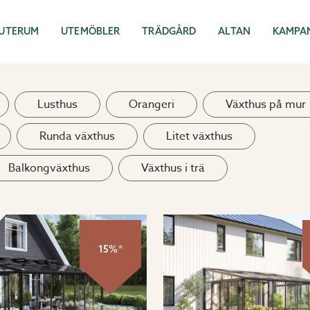
UTERUM
UTEMÖBLER
TRÄDGÅRD
ALTAN
KAMPA
Lusthus
Orangeri
Växthus på mur
Runda växthus
Litet växthus
Balkongväxthus
Växthus i trä
15%*