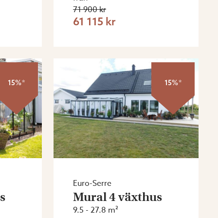
71 900 kr
61 115 kr
15%*
15%*
Euro-Serre
s
Mural 4 växthus
9.5 - 27.8 m²