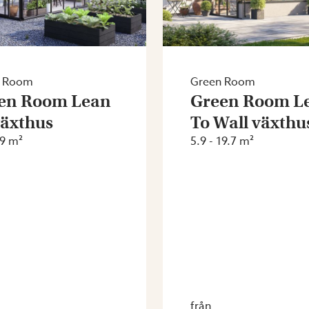
n Room
Green Room
en Room Lean
Green Room L
växthus
To Wall växthu
.9 m²
5.9 - 19.7 m²
från