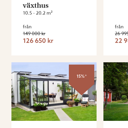
växthus
10.5 - 20.2 m²
från
från
149 000 kr
26 995
126 650 kr
22 9
15%*