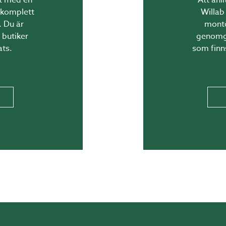
t komplett
Willab
ggnad. Behöver du hjälp med det kan du kontakta vå
. Du är
montö
 butiker
genomgå
ats.
som finn