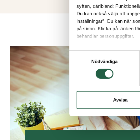
reglerna för friggebodar/fri
syften, däribland: Funktionel
14,3 m² – helt fritt utan by
Du kan också välja att uppge 
inställningar”. Du kan när som
på sidan. Klicka på länken f
behandlar personuppgifter.
Ta reda på mer om cookies
Samtyckesval
Gör ditt uterum personligt 
Nödvändiga
efter din egen smak – allt 
Avvisa
Ett attefallshus är en flexi