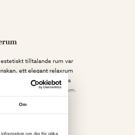
terum
estetiskt tilltalande rum var
nskan, ett elegant relaxrum
ller och storlekar att välja
– från idé till färdigt uterum.
Om
 bygglov? Inom ramen för
information om dig för olika