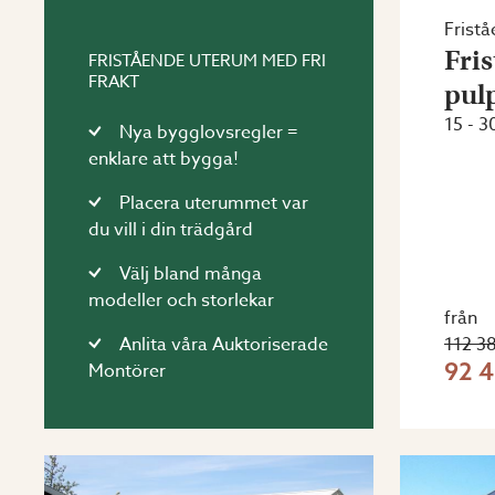
Frist
Fri
FRISTÅENDE UTERUM MED FRI
FRAKT
pul
15 - 3
Nya bygglovsregler =
enklare att bygga!
Placera uterummet var
du vill i din trädgård
Välj bland många
modeller och storlekar
från
Anlita våra Auktoriserade
112 38
92 4
Montörer