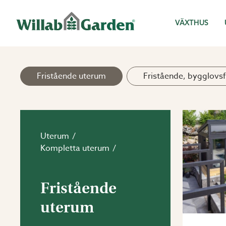
Willab Garden
VÄXTHUS
Fristående uterum
Fristående, bygglovsf
Uterum
Kompletta uterum
Fristående
uterum