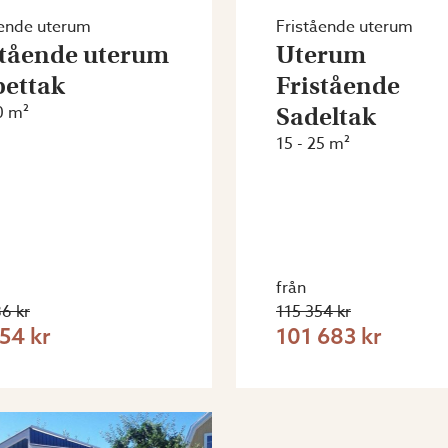
ående uterum
Fristående uterum
stående uterum
Uterum
pettak
Fristående
0 m²
Sadeltak
15 - 25 m²
från
6 kr
115 354 kr
54 kr
101 683 kr