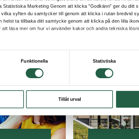
stående byggnader får du bygga en fristående kons
la Statistiska Marketing Genom att klicka ”Godkänn” ger du ditt s
gglov. Vi erbjuder flera designalternativ, alla inom 
vilka syften du samtycker till genom att klicka i rutan bredvid s
kan hitta den stil som passar din trädgård bäst.
 helst ta tillbaka ditt samtycke genom att klicka på den lilla iko
ör att läsa mer om hur vi använder kakor och andra tekniska lösn
DESIGNA OCH ANPASSA DITT UTERUM
 Googles sekretesspolicy
med vårt digitala planeringsverktyg! Välj design, ma
Funktionella
Statistiska
i ett smidigt onlineformat. Vi guidar dig genom varje
med bygglovshjälp och montörer.
ATTEFALLSHUS – MER ÄN BARA ETT UTERUM
Tillåt urval
bel och praktisk lösning – och något som ofta miss
som har betydligt fler användningsområden: