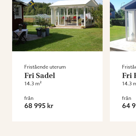
Fristående uterum
Frist
Fri Sadel
Fri
14.3 m²
14.3 
från
från
68 995 kr
64 9