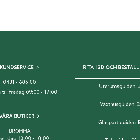
täck våra modeller här:
Attefallshus från Willab G
KUNDSERVICE
RITA I 3D OCH BESTÄLL
0431 - 686 00
Uterumsguiden
Måndag till fredag 09:00 - 17:00
Växthusguiden
VÅRA BUTIKER
Glaspartiguiden
BROMMA
Öppet Idag 10:00 - 18:00