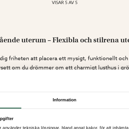
VISAR
5
AV
5
tående uterum – Flexibla och stilrena u
ig friheten att placera ett mysigt, funktionellt och 
vsett om du drömmer om ett charmigt lusthus i grö
t kontor nära bryggan, så hittar du hos oss flera mode
ighet till bygglovshjälp förenklar vi hela processen 
Information
BYGGLOVSFRIA UTERUM
LÄS MER
pgifter
verkliga drömmen om ett
uterum
utan att ansöka om
använder tekniska lösningar, bland annat kakor, för att inhämta 