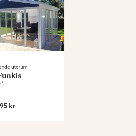
ående uterum
 Funkis
m²
95 kr