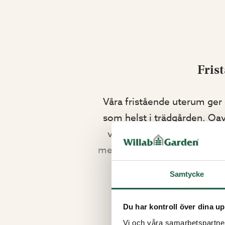
Fris
Våra fristående uterum ger d
som helst i trädgården. Oa
vid poolen eller ett avskil
mellan. Med fri frakt och möjl
Samtycke
Du har kontroll över dina up
Visste du att du kan för
Vi och våra samarbetspartner 