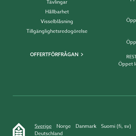
Tävlingar
Hållbarhet
Visselblåsning
Tillgänglighetsredogörelse
OFFERTFÖRFRÅGAN
RES
Öppet Idag 10:00 - 1
Sverige
Norge
Danmark
Suomi (
fi
,
sv
)
Deutschland