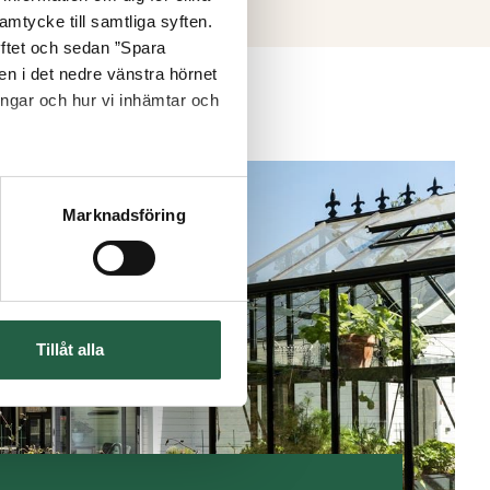
truktion – som våra uterum på
amtycke till samtliga syften.
friggebodsreglerna, så att du
yftet och sedan ”Spara
nen i det nedre vänstra hörnet
ingar och hur vi inhämtar och
terial, taktyp och tillbehör
Marknadsföring
 steg och hjälper gärna till
Tillåt alla
uppfattas som ett uterum, men