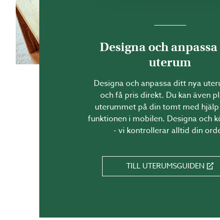
Attefallshus är fristående
Designa och anpassa 
uterum
Designa och anpassa ditt nya uter
och få pris direkt. Du kan även p
uterummet på din tomt med hjälp
Större yta än klassiska u
funktionen i mobilen. Designa och k
Flexibilitet
— kan användas
- vi kontrollerar alltid din ord
Isoleringsmöjligheter
— ka
som inte fullt isolerade.
TILL UTERUMSGUIDEN
Bygglovsfritt inom regler
men det kan variera med 