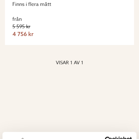
Finns i flera mått
från
5 595 kr
4 756 kr
VISAR
1
AV
1