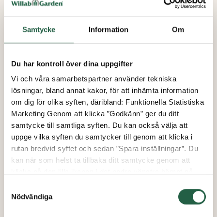
Samtycke
Information
Om
Du har kontroll över dina uppgifter
Vi och våra samarbetspartner använder tekniska
lösningar, bland annat kakor, för att inhämta information
om dig för olika syften, däribland: Funktionella Statistiska
Marketing Genom att klicka ”Godkänn” ger du ditt
samtycke till samtliga syften. Du kan också välja att
uppge vilka syften du samtycker till genom att klicka i
rutan bredvid syftet och sedan ”Spara inställningar”. Du
kan när som helst ta tillbaka ditt samtycke genom att
klicka på den lilla ikonen i det nedre vänstra hörnet på
sidan. Klicka på länken för att läsa mer om hur vi
Samtyckesval
använder kakor och andra tekniska lösningar och hur vi
Nödvändiga
inhämtar och behandlar personuppgifter.