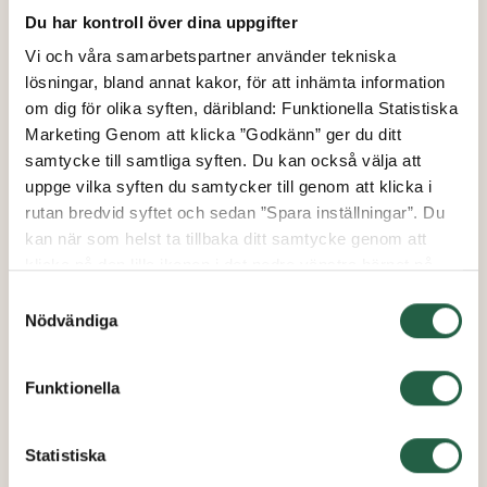
Du har kontroll över dina uppgifter
Vi och våra samarbetspartner använder tekniska
lösningar, bland annat kakor, för att inhämta information
om dig för olika syften, däribland: Funktionella Statistiska
Marketing Genom att klicka ”Godkänn” ger du ditt
samtycke till samtliga syften. Du kan också välja att
uppge vilka syften du samtycker till genom att klicka i
rutan bredvid syftet och sedan ”Spara inställningar”. Du
kan när som helst ta tillbaka ditt samtycke genom att
klicka på den lilla ikonen i det nedre vänstra hörnet på
sidan. Klicka på länken för att läsa mer om hur vi
Samtyckesval
använder kakor och andra tekniska lösningar och hur vi
Nödvändiga
inhämtar och behandlar personuppgifter.
Funktionella
Ta reda på mer om cookies Googles sekretesspolicy
Statistiska