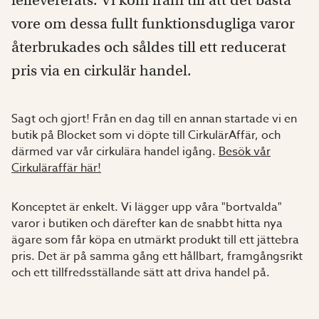
fellevererats. Vi kom fram till att det bästa
vore om dessa fullt funktionsdugliga varor
återbrukades och såldes till ett reducerat
pris via en cirkulär handel.
Sagt och gjort! Från en dag till en annan startade vi en
butik på Blocket som vi döpte till CirkulärAffär, och
därmed var vår cirkulära handel igång.
Besök vår
Cirkuläraffär här!
Konceptet är enkelt. Vi lägger upp våra "bortvalda"
varor i butiken och därefter kan de snabbt hitta nya
ägare som får köpa en utmärkt produkt till ett jättebra
pris. Det är på samma gång ett hållbart, framgångsrikt
och ett tillfredsställande sätt att driva handel på.