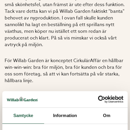
små skönhetsfel, utan främst är ute efter dess funktion.
Tack vare detta kan vi på Willab Garden faktiskt "banta"
behovet av nyproduktion. I ovan fall skulle kunden
sannolikt ha lagt en beställning på ett sprillans nytt
växthus, men köper nu istället ett som redan är
producerat och klart. På så vis minskar vi också vårt
avtryck på miljön.
För Willab Garden är konceptet CirkulärAffär en hållbar
win-win-win: bra för miljön, bra för kunden och bra för
oss som företag, så att vi kan fortsätta på vår starka,
hållbara linje.
Välkommen in till vår Cirkuläraffär,
TILL CIRKULÄRAFFÄR
Samtycke
Information
Om