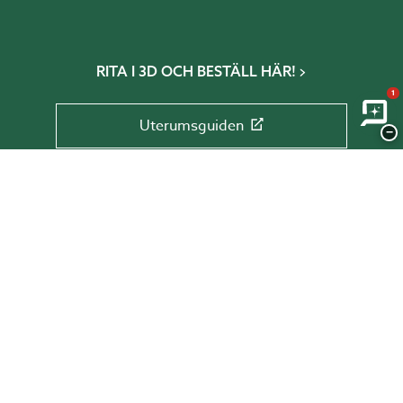
RITA I 3D OCH BESTÄLL HÄR!
1
Uterumsguiden
−
Växthusguiden
Glaspartiguiden
Takguiden
Altanguiden