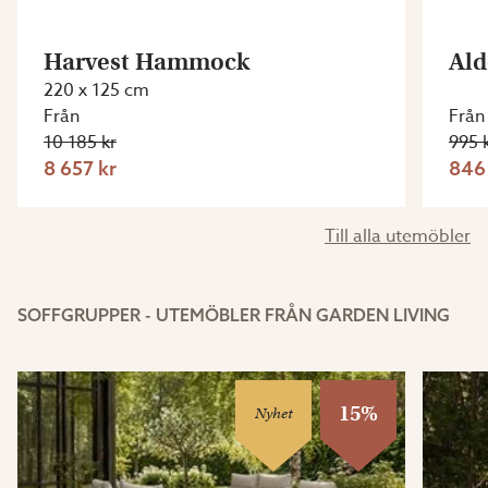
Harvest Hammock
Ald
220 x 125 cm
Från
Från
10 185 kr
995 
8 657 kr
846
Till alla utemöbler
SOFFGRUPPER - UTEMÖBLER FRÅN GARDEN LIVING
15%
Nyhet