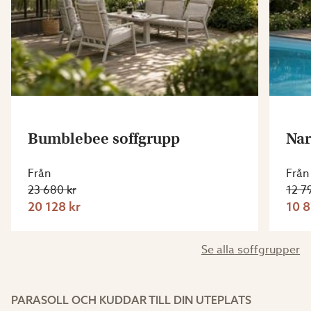
Bumblebee soffgrupp
Nar
Från
Från
23 680 kr
12 7
20 128 kr
10 8
Se alla soffgrupper
PARASOLL OCH KUDDAR TILL DIN UTEPLATS