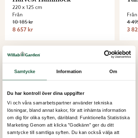
220 x 125 cm
Från
Från
10 185 kr
4 49
8 657 kr
3 82
Se alla solsängar & vilstolar
MATGRUPPER - UTEMÖBLER FRÅN GARDEN LIVING
Samtycke
Information
Om
Du har kontroll över dina uppgifter
Vi och våra samarbetspartner använder tekniska
lösningar, bland annat kakor, för att inhämta information
om dig för olika syften, däribland: Funktionella Statistiska
Marketing Genom att klicka ”Godkänn” ger du ditt
samtycke till samtliga syften. Du kan också välja att