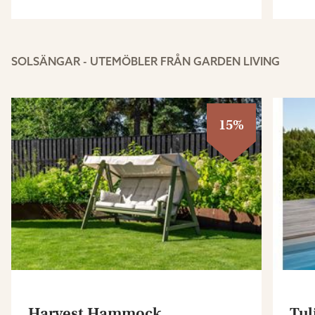
SOLSÄNGAR - UTEMÖBLER FRÅN GARDEN LIVING
15%
Harvest Hammock
Tul