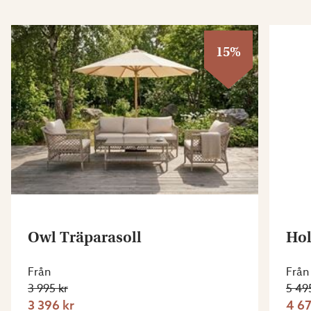
15%
Owl Träparasoll
Hol
Från
Från
3 995 kr
5 49
3 396 kr
4 67