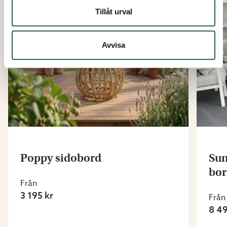
Tillåt urval
Avvisa
Poppy sidobord
Sun
bor
Från
3 195 kr
Från
8 49