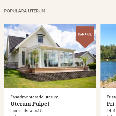
POPULÄRA UTERUM
KAMPANJ
Fasadmonterade uterum
Fris
Uterum Pulpet
Fri
Finns i flera mått
14,3