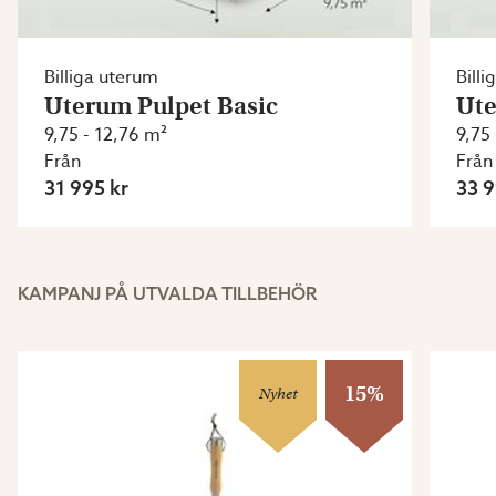
Billiga uterum
Bill
Uterum Pulpet Basic
Ute
9,75 - 12,76 m²
9,75
Från
Från
31 995 kr
33 9
KAMPANJ PÅ UTVALDA TILLBEHÖR
15%
Nyhet