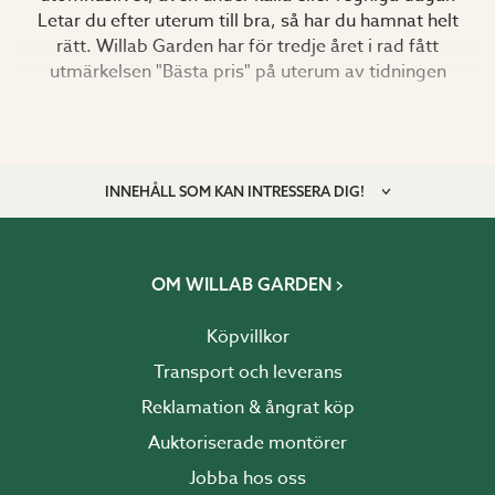
Letar du efter uterum till bra, så har du hamnat helt
rätt. Willab Garden har för tredje året i rad fått
utmärkelsen "Bästa pris" på uterum av tidningen
Villalivet.
EGEN PRODUKTION BETYDER BRA PRIS FÖR DIG
INNEHÅLL SOM KAN INTRESSERA DIG!
Tack vare egen produktion i Sverige och slimmade
processer kan vi hålla mycket hög kvalitet till ett bra
pris. Våra skjutdörrar tillverkas i Båstad och vi har
kontroll över varje steg i tillverkningsprocessen, vilket
OM WILLAB GARDEN
innebär ett bättre och billigare pris för dig. Det gäller
även våra limträstommar som kapas och behandlas i
Köpvillkor
vår egen toppmoderna fabrik. Färre mellanhänder ger
Transport och leverans
dig bästa möjliga pris och kvalitet på
uterum
. Passa på
när vi har kampanj och gör en ännu bättre affär!
Reklamation & ångrat köp
Auktoriserade montörer
Kampanjpriser gäller under den angivna
Jobba hos oss
kampanjperioden. Med komplett uterum måste följande