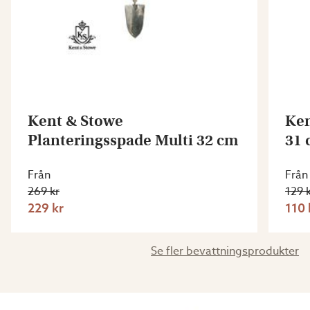
Kent & Stowe
Ken
Planteringsspade Multi 32 cm
31 
Från
Från
269 kr
129 
229 kr
110 
Se fler bevattningsprodukter