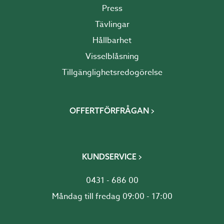
Press
delar ingå: limträstomme, partier på minst 3 sidor,
valfritt tak, annars uppfylls inte kampanjens villkor.
Tävlingar
Willab Garden reserverar sig mot eventuella prisfel och
Hållbarhet
felskrivningar.
Visselblåsning
Tillgänglighetsredogörelse
OFFERTFÖRFRÅGAN
KUNDSERVICE
0431 - 686 00
Måndag till fredag 09:00 - 17:00