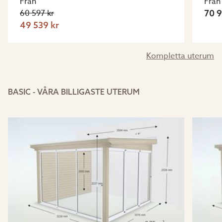
Från
Från
60 597 kr
70 9
49 539 kr
Kompletta uterum
BASIC - VÅRA BILLIGASTE UTERUM