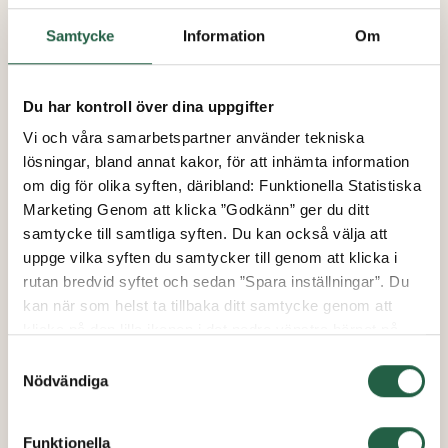
Samtycke
Information
Om
Du har kontroll över dina uppgifter
Vi och våra samarbetspartner använder tekniska
lösningar, bland annat kakor, för att inhämta information
Skuggrullgardin Green Room
om dig för olika syften, däribland: Funktionella Statistiska
Season
Marketing Genom att klicka ”Godkänn” ger du ditt
samtycke till samtliga syften. Du kan också välja att
uppge vilka syften du samtycker till genom att klicka i
från
rutan bredvid syftet och sedan ”Spara inställningar”. Du
1 995 kr
kan när som helst ta tillbaka ditt samtycke genom att
klicka på den lilla ikonen i det nedre vänstra hörnet på
sidan. Klicka på länken för att läsa mer om hur vi
Samtyckesval
använder kakor och andra tekniska lösningar och hur vi
Nödvändiga
inhämtar och behandlar personuppgifter.
Funktionella