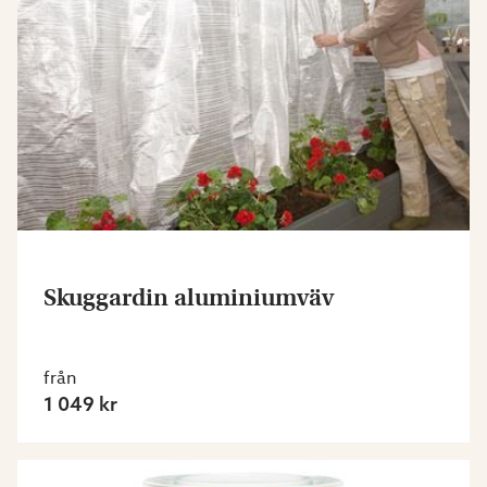
Skuggardin aluminiumväv
från
1 049 kr