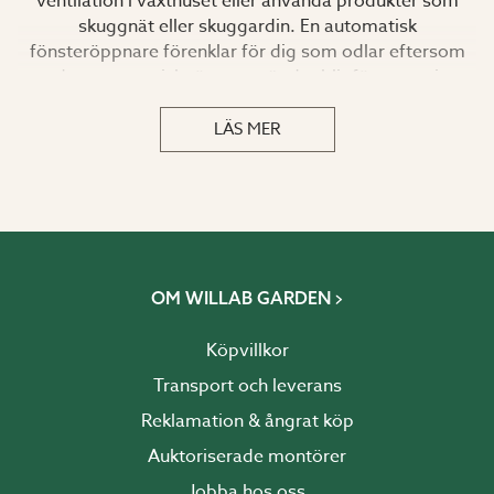
ventilation i växthuset eller använda produkter som
skuggnät eller skuggardin. En automatisk
fönsteröppnare förenklar för dig som odlar eftersom
den automatiskt öppnar när det blir för varmt i
växthuset.
LÄS MER
OM WILLAB GARDEN
Köpvillkor
Transport och leverans
Reklamation & ångrat köp
Auktoriserade montörer
Jobba hos oss