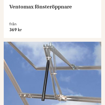
Ventomax fönsteröppnare
från
369 kr