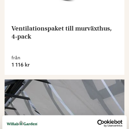
Ventilationspaket till murväxthus,
4-pack
från
1 116 kr