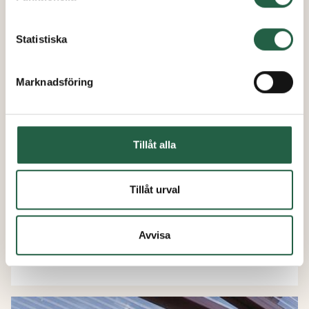
Ta reda på mer om cookies Googles sekretesspolicy
Statistiska
Marknadsföring
Tillåt alla
Skuggrullgardin till växthus -
Tillåt urval
gavelvägg
Avvisa
från
1 095 kr