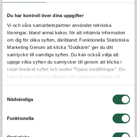
Beetle Utomhuslampa
Du har kontroll över dina uppgifter
Vi och våra samarbetspartner använder tekniska
från
lösningar, bland annat kakor, för att inhämta information
495 kr
om dig för olika syften, däribland: Funktionella Statistiska
Marketing Genom att klicka ”Godkänn” ger du ditt
samtycke till samtliga syften. Du kan också välja att
uppge vilka syften du samtycker till genom att klicka i
15%
rutan bredvid syftet och sedan ”Spara inställningar”. Du
kan när som helst ta tillbaka ditt samtycke genom att
klicka på den lilla ikonen i det nedre vänstra hörnet på
sidan. Klicka på länken för att läsa mer om hur vi
Samtyckesval
använder kakor och andra tekniska lösningar och hur vi
Nödvändiga
inhämtar och behandlar personuppgifter.
Funktionella
Ta reda på mer om cookies Googles sekretesspolicy