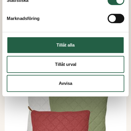
Statistiska
Marknadsföring
Fig sittpuff
från
Tillåt alla
1 395 kr
1 186 kr
Tillåt urval
Avvisa