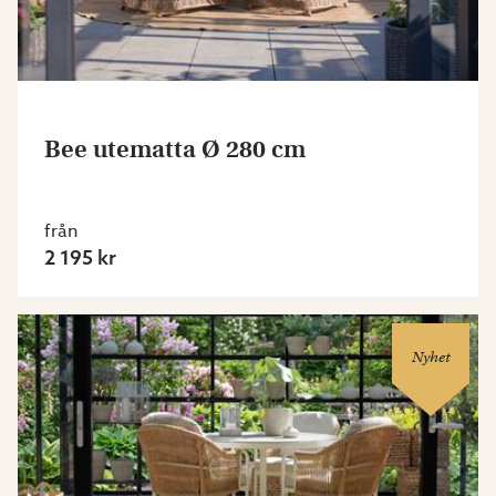
Bee utematta Ø 280 cm
från
2 195 kr
Nyhet