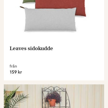
Leaves sidokudde
från
159 kr