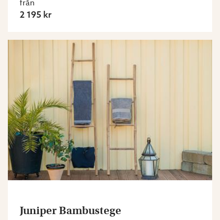
från
2 195 kr
Juniper Bambustege