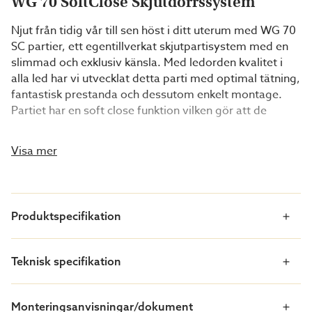
WG 70 SoftClose Skjutdörrssystem
Njut från tidig vår till sen höst i ditt uterum med WG 70
SC partier, ett egentillverkat skjutpartisys­tem med en
slimmad och exklusiv känsla. Med ledorden kvalitet i
alla led har vi utvecklat det­ta parti med optimal tätning,
fantastisk prestanda och dessutom enkelt montage.
Partiet har en soft close funktion vilken gör att de
gedigna skjutpartierna stängs smidigt, mjukt och tyst,
utöver att den minimerar klämrisken. Med det
Visa mer
integrerade 2-punkts spanjolettlåset går det att välja
om skjutpartierna låses från in- eller utsidan.
Vad får jag som kund?
Produktspecifikation
Ett unikt uterumsparti!
Mjukstängningsfunktion
Teknisk specifikation
En slimmad och exklusiv design
Gedigna partier med premiumkänsla
Monteringsanvisningar/dokument
Fantastisk prestanda