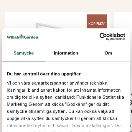
Rätvänd
- Skjutpartiets yttersta dörr är på höger
sida utifrån sett.
Spegelvänd
- Skjutpartiets yttersta dörr är på
KÖP FLER*
vänster sida utifrån sett.
Nytänkande
Genomtänkt
Samtycke
Information
Om
Vårt helt nya WG 70 SoftClose lanserades 2023. Det var
viktigt för oss att lyfta på alla stenar och se till att vi
Du har kontroll över dina uppgifter
lanserar det abso­lut bästa uterumssystemet som
marknaden har skådat. Vi har vänt och vridit på alla
Vi och våra samarbetspartner använder tekniska
beståndsdelar, från material och tillverkning till
lösningar, bland annat kakor, för att inhämta information
Vår-Höst Max
Vår-
montage och funktioner. Allt är väl genomtänkt för att
om dig för olika syften, däribland: Funktionella Statistiska
WG 70 SoftClose
WG 
få till ett riktigt bra slutresultat.
Marketing Genom att klicka ”Godkänn” ger du ditt
Skjutdörrsparti 3-del
Skj
samtycke till samtliga syften. Du kan också välja att
Kvalitet i alla led
uppge vilka syften du samtycker till genom att klicka i
Från
Från
rutan bredvid syftet och sedan ”Spara inställningar”. Du
Målet var att ta fram ett hållbart system, både vad