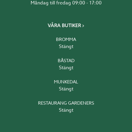
Måndag till fredag 09:00 - 17:00
I totalmåttet du väljer är det alltid borträknat lite
ställmån, 4 mm på bredden och 10 på höjden, för att
montaget ska gå smidigare. Ställmånen tätas
fördelaktigt och enkelt med fog, men det går bra även
VÅRA BUTIKER
med drevmaterial och foder.
BROMMA
Stängt
Profiler
WG 70 SC skjutpartier består av en hel karm som först
BÅSTAD
monteras ihop och sedan fästs in i uterummets
Stängt
öppning. Sedan lyfts de dörrar eller fönster som valts
på plats en åt gången. Fasta partier monteras och tätas
MUNKEDAL
runt om genom fogning eller tillval av fläns och
Stängt
droppbläck.
RESTAURANG GARDENERS
Stängt