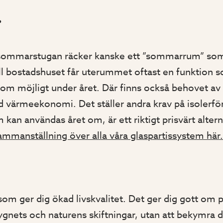
?
l sommarstugan räcker kanske ett ”sommarrum” som
ill bostadshuset får uterummet oftast en funktion 
om möjligt under året. Där finns också behovet av
 värmeekonomi. Det ställer andra krav på isoler
 kan användas året om, är ett riktigt prisvärt alternat
ammanställning över alla våra glaspartissystem här.
som ger dig ökad livskvalitet. Det ger dig gott om p
dygnets och naturens skiftningar, utan att bekymra 