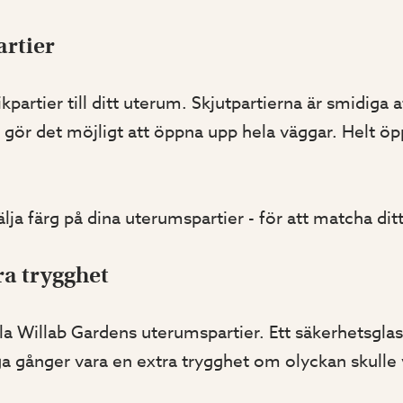
artier
kpartier till ditt uterum. Skjutpartierna är smidiga
r gör det möjligt att öppna upp hela väggar. Helt öpp
välja färg på dina uterumspartier - för att matcha dit
ra trygghet
lla Willab Gardens uterumspartier. Ett säkerhetsgla
ga gånger vara en extra trygghet om olyckan skulle