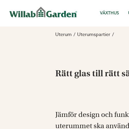
Willab Garden
VÄXTHUS
Uterum
Uterumspartier
Rätt glas till rätt 
Jämför design och funk
uterummet ska användas