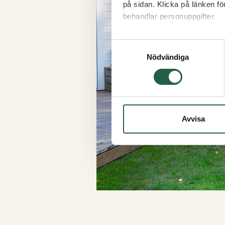
på sidan. Klicka på länken f
behandlar personuppgifter.
Ta reda på mer om cookies
Samtyckesval
Nödvändiga
Avvisa