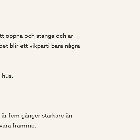
 att öppna och stänga och är
et blir ett vikparti bara några
t hus.
s är fem gånger starkare än
 vara framme.