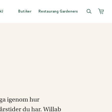
NJ
Butiker
Restaurang Gardeners
oga igenom hur
rstider du har. Willab