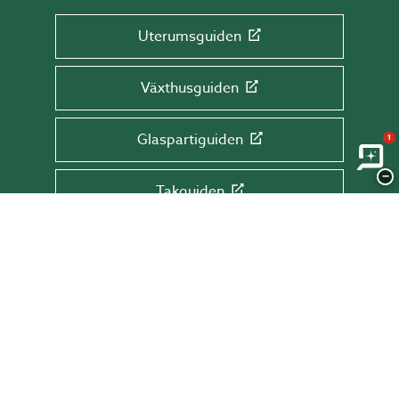
Uterumsguiden
Växthusguiden
Glaspartiguiden
1
−
Takguiden
Altanguiden
ANMÄL DIG TILL VÅRT NYHETSBREV!
Få tips & råd, information och erbjudanden
direkt till din inkorg.