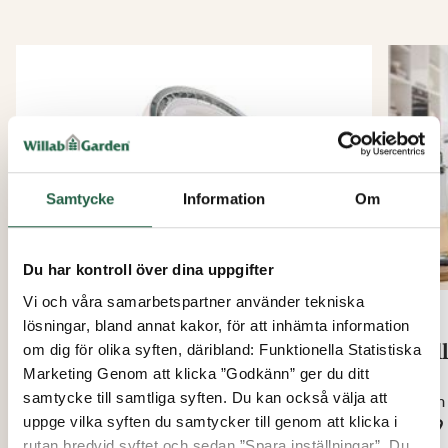
Samtycke
Information
Om
Du har kontroll över dina uppgifter
Vi och våra samarbetspartner använder tekniska
lösningar, bland annat kakor, för att inhämta information
Växtlampa Vinter
Odl
om dig för olika syften, däribland: Funktionella Statistiska
Marketing Genom att klicka ”Godkänn” ger du ditt
samtycke till samtliga syften. Du kan också välja att
Från
Från
uppge vilka syften du samtycker till genom att klicka i
499 kr
859 
rutan bredvid syftet och sedan ”Spara inställningar”. Du