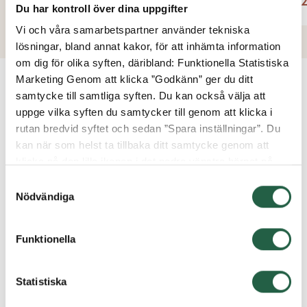
20 396 kr
49 2
Du har kontroll över dina uppgifter
Vi och våra samarbetspartner använder tekniska
lösningar, bland annat kakor, för att inhämta information
om dig för olika syften, däribland: Funktionella Statistiska
Marketing Genom att klicka ”Godkänn” ger du ditt
samtycke till samtliga syften. Du kan också välja att
VANLIGA FRÅGOR OCH SVAR
uppge vilka syften du samtycker till genom att klicka i
rutan bredvid syftet och sedan ”Spara inställningar”. Du
kan när som helst ta tillbaka ditt samtycke genom att
klicka på den lilla ikonen i det nedre vänstra hörnet på
Kan jag beställa partier i specialmått?
sidan. Klicka på länken för att läsa mer om hur vi
Samtyckesval
använder kakor och andra tekniska lösningar och hur vi
Nödvändiga
inhämtar och behandlar personuppgifter.
Vad är säkerhetsglas?
Funktionella
Ta reda på mer om cookies Googles sekretesspolicy
Vad innebär rätvänt och spegelvänt?
Statistiska