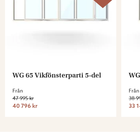
WG 65 Vikfönsterparti 5-del
WG 
Från
Från
47 995 kr
38 9
40 796 kr
33 1