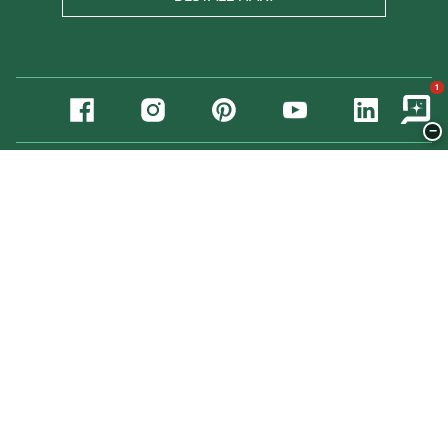
1
−
Sverige
Norge
Danmark
Suomi (
fi
,
sv
)
Deutschland
© Copyright Willab Garden 2026
Integritetspolicy personuppgifter
Cookies
Logga in