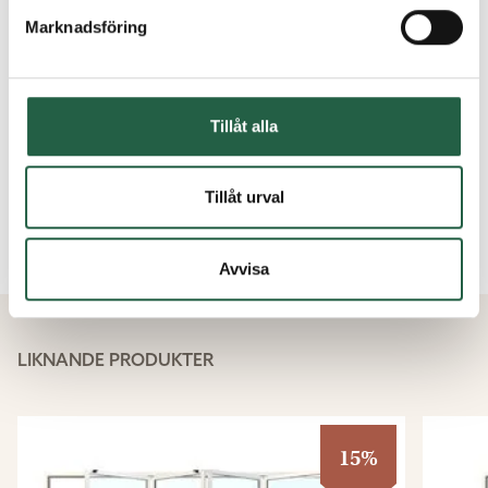
Marknadsföring
Hålmått - vad är det?
Tillåt alla
Får man med monteringsanvisningar?
Tillåt urval
Kundservice - Vanliga frågor och svar
Avvisa
LIKNANDE PRODUKTER
15%