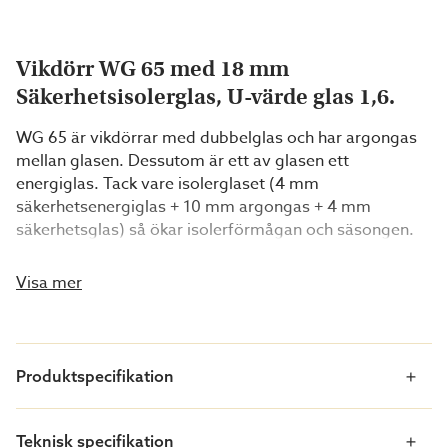
Vikdörr WG 65 med 18 mm
Säkerhetsisolerglas, U-värde glas 1,6.
WG 65 är vikdörrar med dubbelglas och har argongas
mellan glasen. Dessutom är ett av glasen ett
energiglas. Tack vare isolerglaset (4 mm
säkerhetsenergiglas + 10 mm argongas + 4 mm
säkerhetsglas) så ökar isolerförmågan och säsongen.
Med dessa partier kan du använda uterummet från tidig
vår till sen höst då den lämpar sig väl för tillfällig
Visa mer
uppvärmning. Partierna är alltid utåtgående. Välj
högerhängt om du vill att dörrarna ska samlas till höger
(sett utifrån), önskar du att dörrarna samlas till vänster
beställer du ett vänsterhängt parti.
Produktspecifikation
Invändiga manöverhandtag ingår som standard på alla
Teknisk specifikation
WG 65 partier. Som tillval kan du välja till cylinderlås