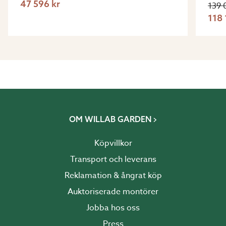
47 596 kr
139 
118 
OM WILLAB GARDEN
Köpvillkor
Transport och leverans
Reklamation & ångrat köp
Auktoriserade montörer
Jobba hos oss
Press