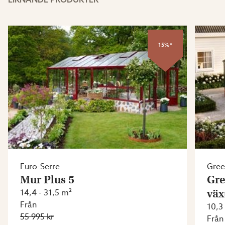
15%*
Euro-Serre
Gre
Mur Plus 5
Gre
14,4 - 31,5 m²
väx
Från
10,3
55 995 kr
Från