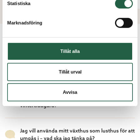
Statistiska
Marknadsföring
VANLIGA FRÅGOR OCH SVAR
Tillåt alla
Kan jag gjuta platta till mitt växthus?
Tillåt urval
Avvisa
Vad är skillnaden mellan växthus, uterum och
vinterträdgård?
Jag vill använda mitt växthus som lusthus för att
umgås i – vad ska jag tänka på?