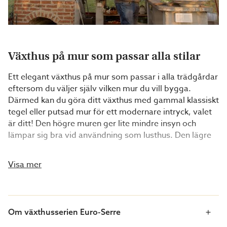
Växthus på mur som passar alla stilar
Ett elegant växthus på mur som passar i alla trädgårdar
eftersom du väljer själv vilken mur du vill bygga.
Därmed kan du göra ditt växthus med gammal klassiskt
tegel eller putsad mur för ett modernare intryck, valet
är ditt! Den högre muren ger lite mindre insyn och
lämpar sig bra vid användning som lusthus. Den lägre
muren släpper in mer ljus och passar bäst vid odling.
Muren fungerar dessutom som värmemagasin som ger
Visa mer
en jämnare temperatur under dygnet.
Detta växthus har fyra sektioner på gaveln och är 309
cm brett, vilket ger växthuset mer utrymme för både
Om växthusserien Euro-Serre
odling och umgänge. Tack vare den höga sidhöjden på