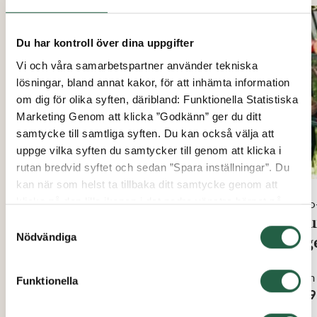
Du har kontroll över dina uppgifter
Vi och våra samarbetspartner använder tekniska
lösningar, bland annat kakor, för att inhämta information
om dig för olika syften, däribland: Funktionella Statistiska
Marketing Genom att klicka ”Godkänn” ger du ditt
samtycke till samtliga syften. Du kan också välja att
uppge vilka syften du samtycker till genom att klicka i
rutan bredvid syftet och sedan ”Spara inställningar”. Du
kan när som helst ta tillbaka ditt samtycke genom att
klicka på den lilla ikonen i det nedre vänstra hörnet på
Euro
sidan. Klicka på länken för att läsa mer om hur vi
Bayliss MK7 fönsteröppnare
Alu
Samtyckesval
använder kakor och andra tekniska lösningar och hur vi
Nödvändiga
lag
inhämtar och behandlar personuppgifter.
Från
549 kr
Från
Funktionella
Ta reda på mer om cookies Googles sekretesspolicy
1 09