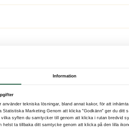
kt, FSC-märkt limträ i uterumsstommarna. I denna
limträstommar här.
 pulpettak är det skjutdörrar i glas på två sidor s
25 är vitlackerade.
Information
m i vårt
 kanalplasttak i 16 mm tjocklek. Komplett med pro
ktyg
Vanliga
pgifter
använder tekniska lösningar, bland annat kakor, för att inhämta 
la Statistiska Marketing Genom att klicka ”Godkänn” ger du ditt s
vilka syften du samtycker till genom att klicka i rutan bredvid s
 helst ta tillbaka ditt samtycke genom att klicka på den lilla iko