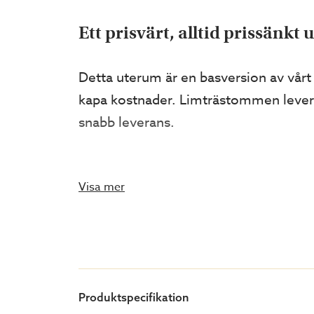
Ett prisvärt, alltid prissänk
Detta uterum är en basversion av vårt
kapa kostnader. Limträstommen leverer
snabb leverans.
Det klassiska inglasade uterum
Visa mer
Fasadmonterat uterum med pulpettak
är lätt att möblera tack vare sin fyrka
LIMTRÄSTOMME
Produktspecifikation