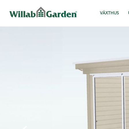
Willab Garden
VÄXTHUS