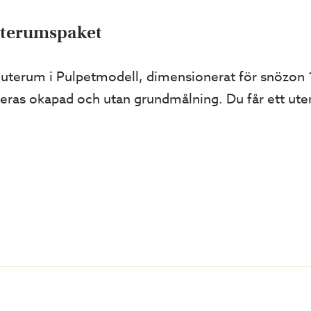
t uterumspaket
 uterum i Pulpetmodell, dimensionerat för snözon 1
as okapad och utan grundmålning. Du får ett uterum
met
 är den mest populära och uppskattade modellen 
ntiga form.