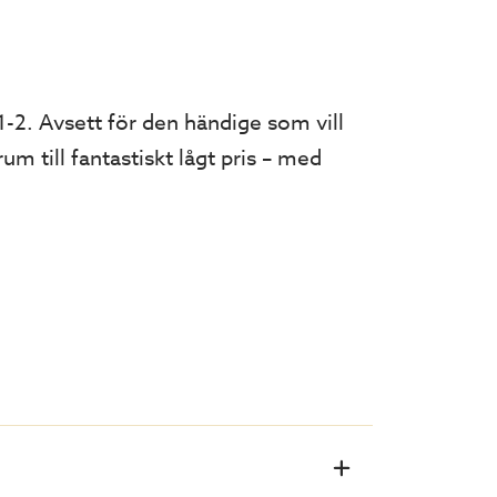
-2. Avsett för den händige som vill
 till fantastiskt lågt pris – med
av Willab Gardens uterum. Uterummet