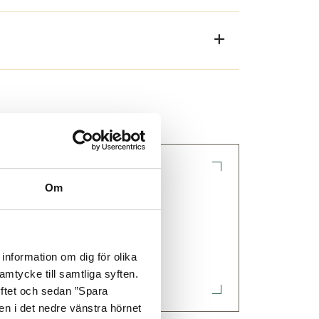
 basversion får du en okapad stomme
amt panelvägg med liggande panel.
Om
Kundservice
filsystem.
 frågor & svar om uterum
information om dig för olika
amtycke till samtliga syften.
yftet och sedan ”Spara
nen i det nedre vänstra hörnet