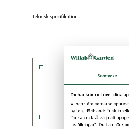
Willab Garden använder endast svens
utan grundmålning.
Läs mer om våra 
Teknisk specifikation
GLASPARTIER
I grundutförandet av detta uterum med
Aluminiumprofilerna i vårt system WG
TAK
Samtycke
Anpassa ditt uteru
Willab Gardens välkända och populära
planeringsver
Du har kontroll över dina up
Uterumsguiden
Vi och våra samarbetspartner 
syften, däribland: Funktionel
Du kan också välja att uppge 
inställningar”. Du kan när som