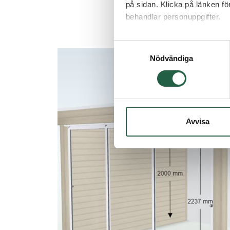
på sidan. Klicka på länken f
behandlar personuppgifter.
Ta reda på mer om cookies
Samtyckesval
Nödvändiga
Avvisa