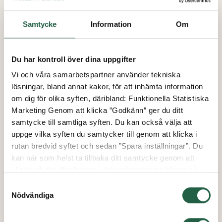
Samtycke
Information
Om
Du har kontroll över dina uppgifter
Vi och våra samarbetspartner använder tekniska
lösningar, bland annat kakor, för att inhämta information
om dig för olika syften, däribland: Funktionella Statistiska
Marketing Genom att klicka ”Godkänn” ger du ditt
samtycke till samtliga syften. Du kan också välja att
uppge vilka syften du samtycker till genom att klicka i
rutan bredvid syftet och sedan ”Spara inställningar”. Du
kan när som helst ta tillbaka ditt samtycke genom att
klicka på den lilla ikonen i det nedre vänstra hörnet på
sidan. Klicka på länken för att läsa mer om hur vi
Samtyckesval
använder kakor och andra tekniska lösningar och hur vi
Nödvändiga
inhämtar och behandlar personuppgifter.