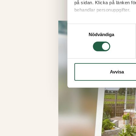
på sidan. Klicka på länken f
behandlar personuppgifter.
Ta reda på mer om cookies
Samtyckesval
Nödvändiga
Avvisa