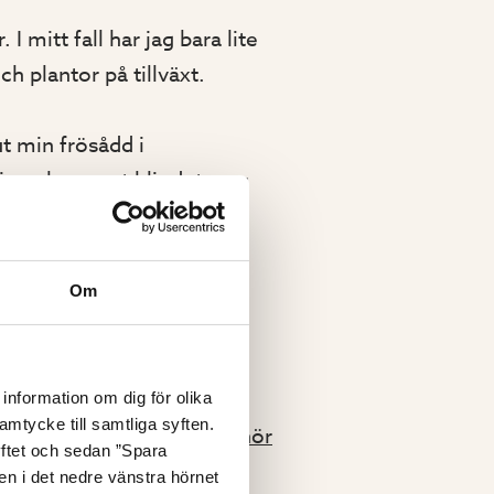
I mitt fall har jag bara lite
h plantor på tillväxt.
t min frösådd i
in och genast blir det mer
ta i växthuset en stilla
g vill tystna, är näst
Om
information om dig för olika
amtycke till samtliga syften.
xthusinredning och tillbehör
yftet och sedan ”Spara
nen i det nedre vänstra hörnet