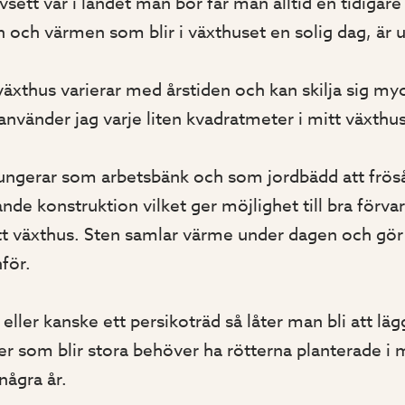
sett var i landet man bor får man alltid en tidigare 
n och värmen som blir i växthuset en solig dag, är 
äxthus varierar med årstiden och kan skilja sig myck
nvänder jag varje liten kvadratmeter i mitt växthus 
ngerar som arbetsbänk och som jordbädd att fröså 
nde konstruktion vilket ger möjlighet till bra förva
tt växthus. Sten samlar värme under dagen och gör at
för.
eller kanske ett persikoträd så låter man bli att läg
ter som blir stora behöver ha rötterna planterade i
 några år.