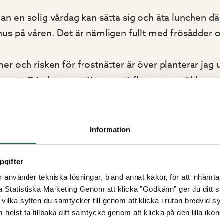
an en solig vårdag kan sätta sig och äta lunchen där. 
us på våren. Det är nämligen fullt med frösådder oc
och risken för frostnätter är över planterar jag u
uset. Då plantorna åker ut, så flyttar
utemöblerna
 Det älskar vi allihop. Kvällarna ljusnar och att då sit
ter, ångan ifrån tekoppen och fågelkvitter som aldri
Information
pgifter
använder tekniska lösningar, bland annat kakor, för att inhämta 
la Statistiska Marketing Genom att klicka ”Godkänn” ger du ditt s
sinredning som förenklar vardagen i växthuset:
Vä
vilka syften du samtycker till genom att klicka i rutan bredvid s
 helst ta tillbaka ditt samtycke genom att klicka på den lilla iko