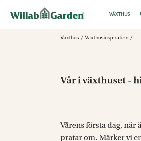
Willab Garden
VÄXTHUS
Växthus
Växthusinspiration
Vår i växthuset - h
Vårens första dag, när 
pratar om. Märker vi e