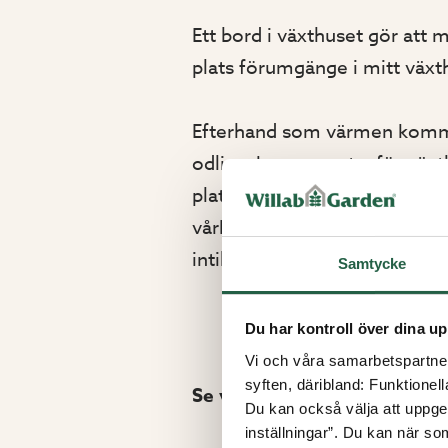
Ett bord i växthuset gör att m
plats förumgänge i mitt växth
Efterhand som värmen kommer 
odlingskragarna utanför växth
plats för familjen i växthuset.
vårkväll och känna jordiga dof
intill oslagbart.
Samtycke
Du har kontroll över dina up
Vi och våra samarbetspartner 
syften, däribland: Funktionel
Se vårt sortiment av växthu
Du kan också välja att uppge 
inställningar”. Du kan när som