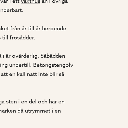
vår i ett
växthus
än i övriga
underbart.
et från år till år beroende
till frösådder.
i är ovärderlig. Såbädden
ring undertill. Betongstengolv
t en kall natt inte blir så
ga sten i en del och har en
 marken då utrymmet i en