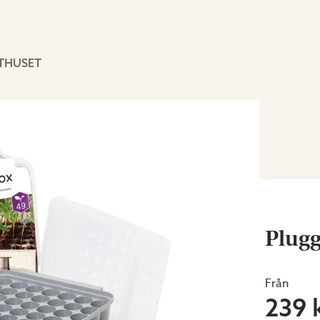
XTHUSET
Plug
Från
239 