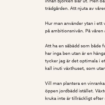
innan björken slår ut. Men oav
trädgården. Att njuta av våre
Hur man använder ytan i ett v
på ambitionsnivån. På våren a
Att ha en såbädd som både fu
har inga ben utan är en hänga
tycker jag är det optimala i e
kall inuti växthuset, som utan
Vill man plantera en vinranka 
öppen jordbädd istället. Väx
kruka inte är tillräckligt efter