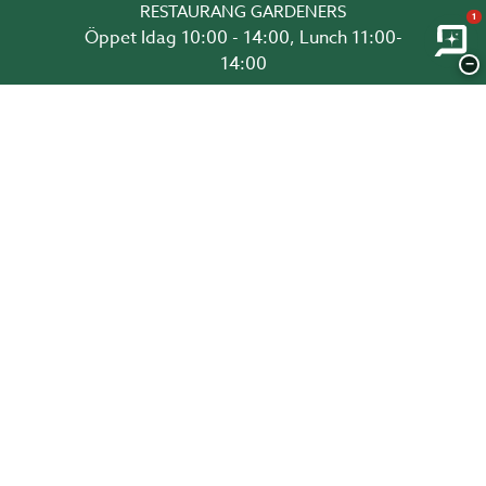
RESTAURANG GARDENERS
1
Öppet Idag 10:00 - 14:00, Lunch 11:00-
14:00
−
RITA I 3D OCH BESTÄLL HÄR!
Uterumsguiden
Växthusguiden
Glaspartiguiden
Takguiden
Altanguiden