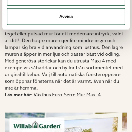
Om växthuset Euro-Serre Maxi 4 på mur
Ett elegant växthus på mur som passar i alla
Avvisa
trädgårdar, du väljer själv vilken mur du vill bygga. Och
därmed kan du göra ditt växthus med gammal klassiskt
tegel eller putsad mur för ett modernare intryck, valet
är ditt! Den högre muren ger lite mindre insyn och
lämpar sig bra vid användning som lusthus. Den lägre
muren släpper in mer ljus och passar bäst vid odling.
Med generösa storlekar kan du utrusta Maxi 4 med
exempelvis såbäddar och hyllor från sortimentet med
originaltillbehör. Välj till automatiska fönsteröppnare
som öppnar fönsterna när det är varmt, även när du
inte är hemma.
Läs mer här:
Växthus Euro-Serre Mur Maxi 4