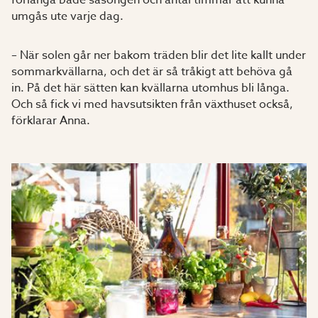
förlänga både säsongen och antal timmar att kunna
umgås ute varje dag.
– När solen går ner bakom träden blir det lite kallt under
sommar­kvällarna, och det är så tråkigt att behöva gå
in. På det här sätten kan kvällarna utomhus bli långa.
Och så fick vi med havsutsikten från växt­huset också,
förklarar Anna.