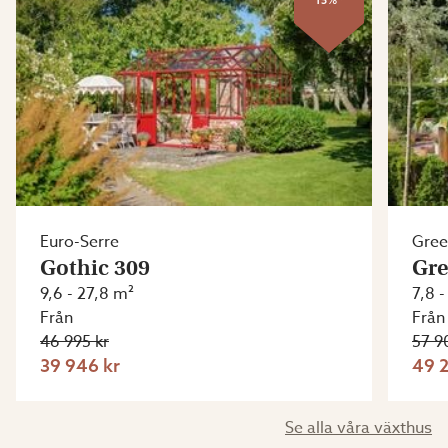
Euro-Serre
Gre
Gothic 309
Gre
9,6 - 27,8 m²
7,8 
Från
Från
46 995 kr
57 9
39 946 kr
49 2
Se alla våra växthus