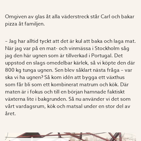
Omgiven av glas åt alla väderstreck står Carl och bakar
pizza åt familjen.
– Jag har alltid tyckt att det är kul att baka och laga mat.
När jag var på en mat- och vinmässa i Stockholm såg
jag den här ugnen som är tillverkad i Portugal. Det
uppstod en slags omedelbar kärlek, så vi köpte den där
800 kg tunga ugnen. Sen blev såklart nästa fråga – var
ska vi ha ugnen? Så kom idén att bygga ett växt­hus
som får bli som ett kombinerat matrum och kök. Där
maten är i fokus och till en början hamnade faktiskt
växterna lite i bakgrun­den. Så nu använder vi det som
vårt vardagsrum, kök och matsal under en stor del av
året.