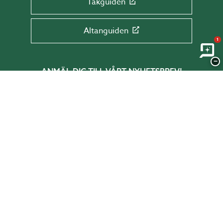
Takguiden
Altanguiden
1
−
ANMÄL DIG TILL VÅRT NYHETSBREV!
Få tips & råd, information och erbjudanden
direkt till din inkorg.
Skriv din mail här
SKICKA
BESTÄLL KATALOG!
I vår katalog får du inspiration, tips och