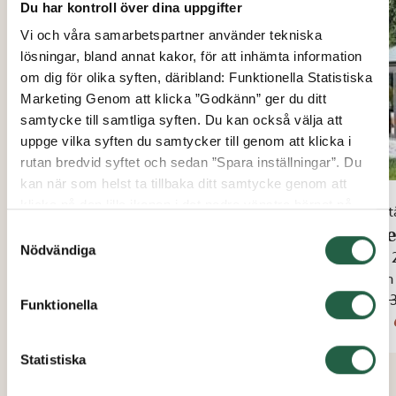
Du har kontroll över dina uppgifter
Vi och våra samarbetspartner använder tekniska
lösningar, bland annat kakor, för att inhämta information
om dig för olika syften, däribland: Funktionella Statistiska
Marketing Genom att klicka ”Godkänn” ger du ditt
samtycke till samtliga syften. Du kan också välja att
uppge vilka syften du samtycker till genom att klicka i
rutan bredvid syftet och sedan ”Spara inställningar”. Du
kan när som helst ta tillbaka ditt samtycke genom att
klicka på den lilla ikonen i det nedre vänstra hörnet på
Fristående uterum
Fris
sidan. Klicka på länken för att läsa mer om hur vi
Fristående uterum pulpettak
Ute
Samtyckesval
använder kakor och andra tekniska lösningar och hur vi
Nödvändiga
15 - 30 m²
15 -
inhämtar och behandlar personuppgifter.
Från
Från
112 386 kr
115 
Funktionella
Ta reda på mer om cookies Googles sekretesspolicy
92 454 kr
101 
Statistiska
Se alla fristående uterum