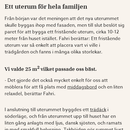
Ett uterum för hela familjen
Från början var det meningen att det nya uterummet
skulle byggas ihop med fasaden, men till slut beslöt sig
paret för att bygga ett fristående uterum, cirka 10-12
meter från huset istället. Fahri berättar: Ett fristående
uterum var så enkelt att placera vart vi ville i
trädgården och fanns i många olika storlekar.
2
Vi valde 25 m
vilket passade oss bäst.
- Det gjorde det också mycket enkelt för oss att
möblera för att få plats med
middagsbord
och en liten
relaxdel, berättar Fahri.
I anslutning till uterummet byggdes ett
trädäck
i
söderläge, och från uterummet upp till huset har en
liten gång anlagts med ljus, dansk sjösten, och ramats
in med smakfull belysning. Takhöjden gör rummet ljust