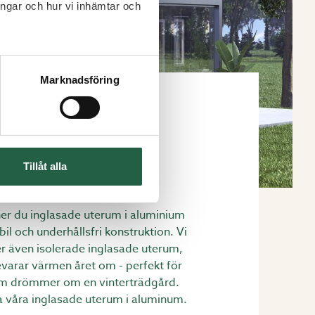
ingar och hur vi inhämtar och
Marknadsföring
Inglasade uterum i
Tillåt alla
aluminium
ner du inglasade uterum i aluminium
il och underhållsfri konstruktion. Vi
r även isolerade inglasade uterum,
varar värmen året om - perfekt för
m drömmer om en vinterträdgård.
a våra inglasade uterum i aluminum.