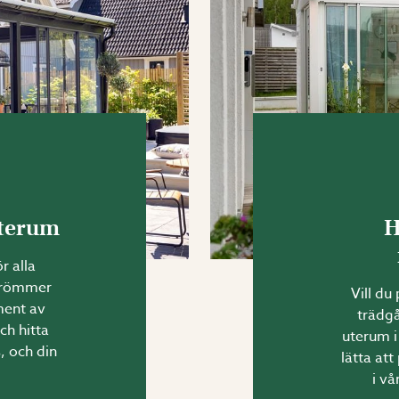
uterum
H
r alla
 drömmer
Vill du
ment av
trädgå
ch hitta
uterum i
, och din
lätta att
i vå