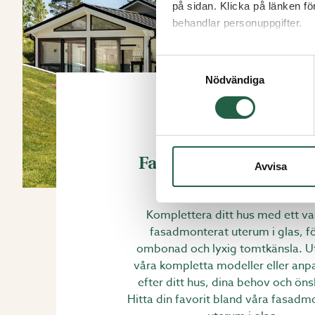
på sidan. Klicka på länken f
behandlar personuppgifter.
Ta reda på mer om cookies
Samtyckesval
Nödvändiga
Fasadmonterade uter
Avvisa
glas
Komplettera ditt hus med ett va
fasadmonterat uterum i glas, f
ombonad och lyxig tomtkänsla. U
våra kompletta modeller eller anp
efter ditt hus, dina behov och ön
Hitta din favorit bland våra fasad