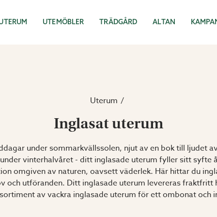
UTERUM
UTEMÖBLER
TRÄDGÅRD
ALTAN
KAMPA
Uterum
Inglasat uterum
middagar under sommarkvällssolen, njut av en bok till ljudet
nder vinterhalvåret - ditt inglasade uterum fyller sitt syfte 
on omgiven av naturen, oavsett väderlek. Här hittar du ingla
hov och utföranden. Ditt inglasade uterum levereras fraktfritt
t sortiment av vackra inglasade uterum för ett ombonat och i