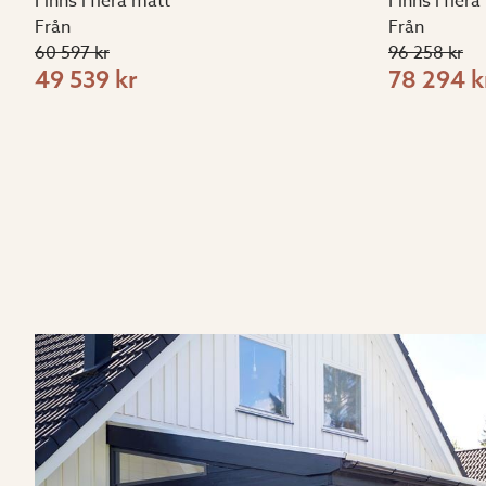
Finns i flera mått
Finns i fler
Från
Från
60 597 kr
96 258 kr
49 539 kr
78 294 k