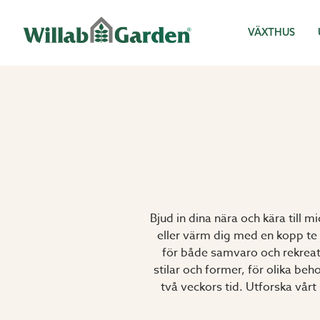
Willab Garden
VÄXTHUS
Bjud in dina nära och kära till 
eller värm dig med en kopp te u
för både samvaro och rekreati
stilar och former, för olika be
två veckors tid. Utforska vår