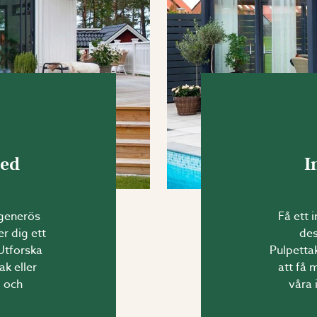
med
I
 generös
Få ett 
r dig ett
des
 Utforska
Pulpetta
k eller
att få 
l och
våra 