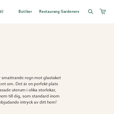
NJ
Butiker
Restaurang Gardeners
 av smattrande regn mot glastaket
året om. Det är en perfekt plats
sade uterum i olika storlekar,
 hem till dig, som standard inom
nbjudande intryck av ditt hem!