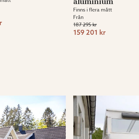
a mått
aluminium
Finns i flera mått
Från
r
187 295 kr
159 201 kr