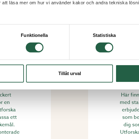
ör att läsa mer om hur vi använder kakor och andra tekniska lösn
 Googles sekretesspolicy
Funktionella
Statistiska
um i
Tillåt urval
ckert
Här fin
ör en
med stab
tforska
erbjude
assa ett
som be
skemål.
dig so
monterade
Utforsk