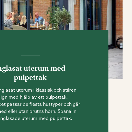
nglasat uterum med
pulpettak
inglasat uterum i klassisk och stilren
ign med hjälp av ett pulpettak.
ket passar de flesta hustyper och går
med eller utan brutna hörn. Spana in
inglasade uterum med pulpettak.