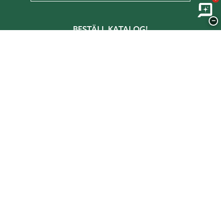
−
BESTÄLL KATALOG!
I vår katalog får du inspiration, tips och
idéer om hur du skapar rum i trädgården.
BESTÄLL HÄR!