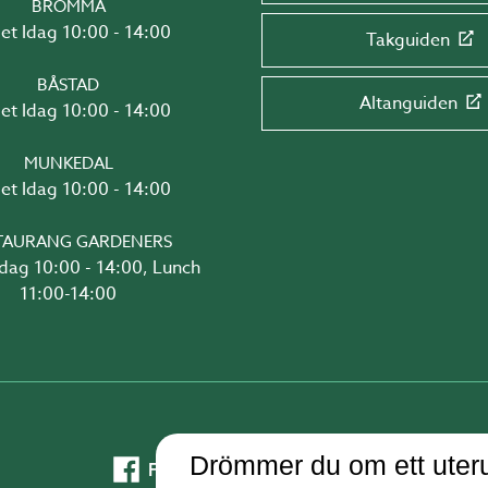
BROMMA
Öppet Idag 10:00 - 14:00
Takguiden
BÅSTAD
Altanguiden
Öppet Idag 10:00 - 14:00
MUNKEDAL
Öppet Idag 10:00 - 14:00
TAURANG GARDENERS
4:00, Lunch
11:00-14:00
Drömmer du om ett uteru
Facebook
Instagram