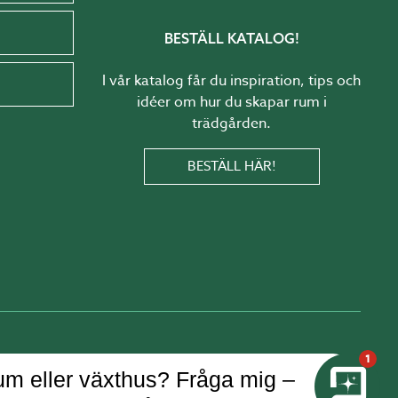
BESTÄLL KATALOG!
I vår katalog får du inspiration, tips och
idéer om hur du skapar rum i
trädgården.
BESTÄLL HÄR!
1
m eller växthus? Fråga mig –