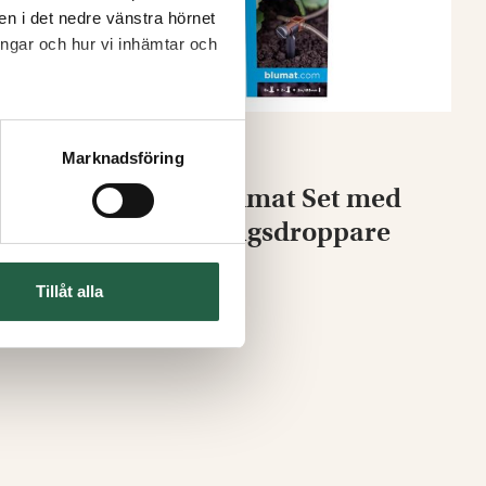
nen i det nedre vänstra hörnet
ingar och hur vi inhämtar och
Marknadsföring
Tropf-Blumat Set med
pack
Fördelningsdroppare
Från
Tillåt alla
195 kr