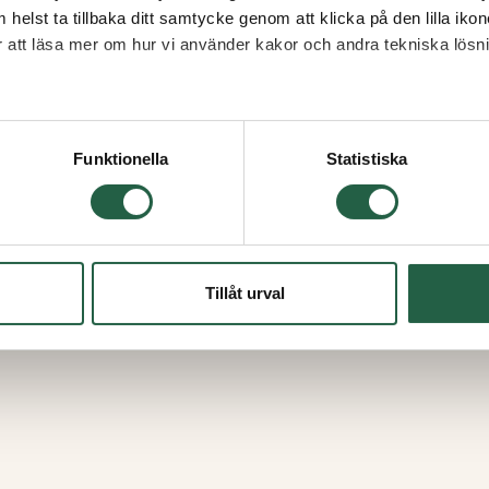
 helst ta tillbaka ditt samtycke genom att klicka på den lilla iko
ör att läsa mer om hur vi använder kakor och andra tekniska lösn
 Googles sekretesspolicy
Funktionella
Statistiska
ingstimer
Tropf-Blumat
!T
Slanghållare, 10-
Från
Tillåt urval
79 kr