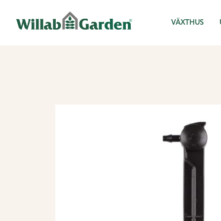
Willab Garden
VÄXTHUS