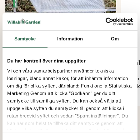
Samtycke
Information
Om
Du har kontroll över dina uppgifter
Bubbelplast / Isolerplastfolie
Iso
Vi och våra samarbetspartner använder tekniska
Från
Från
lösningar, bland annat kakor, för att inhämta information
549 kr
99 k
om dig för olika syften, däribland: Funktionella Statistiska
Marketing Genom att klicka ”Godkänn” ger du ditt
samtycke till samtliga syften. Du kan också välja att
uppge vilka syften du samtycker till genom att klicka i
rutan bredvid syftet och sedan ”Spara inställningar”. Du
kan när som helst ta tillbaka ditt samtycke genom att
klicka på den lilla ikonen i det nedre vänstra hörnet på
sidan. Klicka på länken för att läsa mer om hur vi