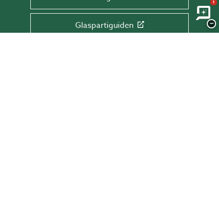
1
−
Glaspartiguiden
Takguiden
Altanguiden
ANMÄL DIG TILL VÅRT NYHETSBREV!
Få tips & råd, information och erbjudanden
direkt till din inkorg.
Skriv din mail här
SKICKA