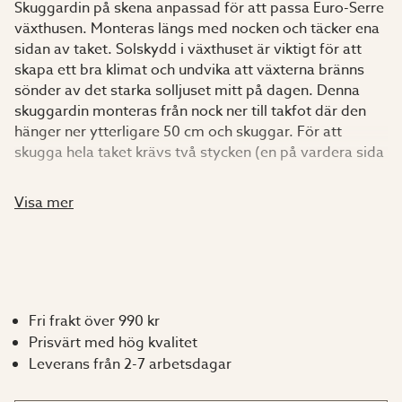
Skuggardin på skena anpassad för att passa Euro-Serre
växthusen. Monteras längs med nocken och täcker ena
sidan av taket. Solskydd i växthuset är viktigt för att
skapa ett bra klimat och undvika att växterna bränns
sönder av det starka solljuset mitt på dagen. Denna
skuggardin monteras från nock ner till takfot där den
hänger ner ytterligare 50 cm och skuggar. För att
skugga hela taket krävs två stycken (en på vardera sida
om nocken). Skuggardinen är tillverkad av vitt UV-tåligt
tyg och löper på skenor i taket.
Visa mer
Bra att veta:
Skenan är svartlackerad
Leveras komplett med skuggardin, krokar, skena
Fri frakt över 990 kr
och upphängning av skenan.
Prisvärt med hög kvalitet
Vi rekommenderar handtvätt av skuggardinen.
Leverans från 2-7 arbetsdagar
Passar ej till Euro-Serre Plus 5 och Plus 6
Bredd och längd avser växthusets utvändiga mått