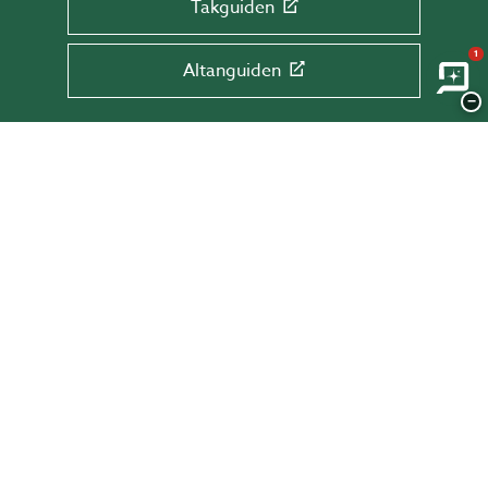
Takguiden
1
Altanguiden
−
ANMÄL DIG TILL VÅRT NYHETSBREV!
Få tips & råd, information och erbjudanden
direkt till din inkorg.
Skriv din mail här
SKICKA
BESTÄLL KATALOG!
I vår katalog får du inspiration, tips och