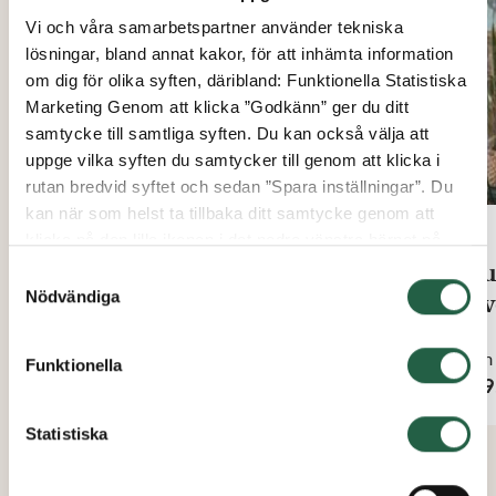
Vi och våra samarbetspartner använder tekniska
lösningar, bland annat kakor, för att inhämta information
om dig för olika syften, däribland: Funktionella Statistiska
Marketing Genom att klicka ”Godkänn” ger du ditt
samtycke till samtliga syften. Du kan också välja att
uppge vilka syften du samtycker till genom att klicka i
rutan bredvid syftet och sedan ”Spara inställningar”. Du
kan när som helst ta tillbaka ditt samtycke genom att
klicka på den lilla ikonen i det nedre vänstra hörnet på
sidan. Klicka på länken för att läsa mer om hur vi
Skuggpasta
Sku
Samtyckesval
använder kakor och andra tekniska lösningar och hur vi
Nödvändiga
gav
inhämtar och behandlar personuppgifter.
Från
199 kr
Från
Funktionella
Ta reda på mer om cookies Googles sekretesspolicy
1 09
Statistiska