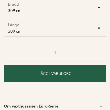
Bredd
Mått:
Bredd: 236 eller 309 cm
Längd
Längd: 309, 380 eller 457 cm
LÄGG I VARUKORG
Om växthusserien Euro-Serre