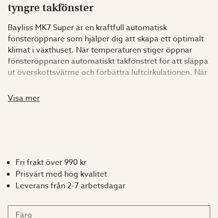
tyngre takfönster
Bayliss MK7 Super är en kraftfull automatisk
fönsteröppnare som hjälper dig att skapa ett optimalt
klimat i växthuset. När temperaturen stiger öppnar
fönsteröppnaren automatiskt takfönstret för att släppa
ut överskottsvärme och förbättra luftcirkulationen. När
temperaturen sjunker stängs fönstret igen. Allt sker helt
utan el – drivkraften kommer från värme och solenergi.
Visa mer
MK7 Super är utvecklad för större och tyngre takfönster
och kan lyfta upp till 15,9 kg. Den robusta
konstruktionen med ett extra starkt aluminiumrör ger
effektiv värmeöverföring och säkerställer en pålitlig
Fri frakt över 990 kr
funktion under lång tid. Fönsteröppnaren börjar öppna
Prisvärt med hög kvalitet
vid cirka 16 °C och är fullt öppen vid cirka 25 °C.
Leverans från 2-7 arbetsdagar
Tillverkad i Storbritannien med fokus på kvalitet,
Färg
hållbarhet och lång livslängd. Konstruktionen är