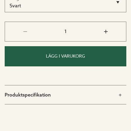
dessutom utformad för att kunna repareras och
underhållas vid behov, vilket gör den till ett hållbart val
för växthusägaren.
Passar följande växthus från Green
Room:
Season Classic
LÄGG I VARUKORG
Season Wall
Season Elegant
Season Lean To
Botanic Wall
Botanic Elegant
Produktspecifikation
Season Botanic Wall
Season Botanic Elegant
Fördelar