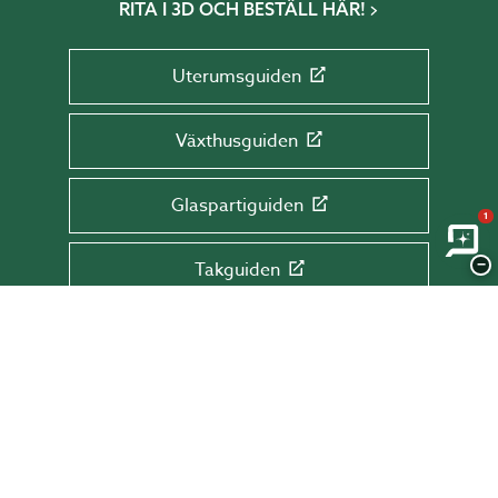
RITA I 3D OCH BESTÄLL HÄR!
Uterumsguiden
Växthusguiden
Glaspartiguiden
1
−
Takguiden
Altanguiden
ANMÄL DIG TILL VÅRT NYHETSBREV!
Få tips & råd, information och erbjudanden