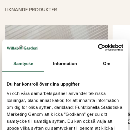
Automatisk ventilation utan el
Anpassad för större och tyngre takfönster
LIKNANDE PRODUKTER
Lyfter upp till 15,9 kg
Öppnar och stänger beroende på temperaturen
Tillverkad i Storbritannien
Hållbar och reparerbar konstruktion
Bidrar till ett bättre odlingsklimat i växthuset
Med Bayliss MK7 Super får du en driftsäker och kraftfull
lösning som hjälper dig att hålla en jämn temperatur
Samtycke
Information
Om
och skapa bästa möjliga förutsättningar för dina växter.
Du har kontroll över dina uppgifter
Vi och våra samarbetspartner använder tekniska
lösningar, bland annat kakor, för att inhämta information
om dig för olika syften, däribland: Funktionella Statistiska
Bayliss MK7 med
Res
Marketing Genom att klicka ”Godkänn” ger du ditt
trippelfjäder
MK
samtycke till samtliga syften. Du kan också välja att
uppge vilka syften du samtycker till genom att klicka i