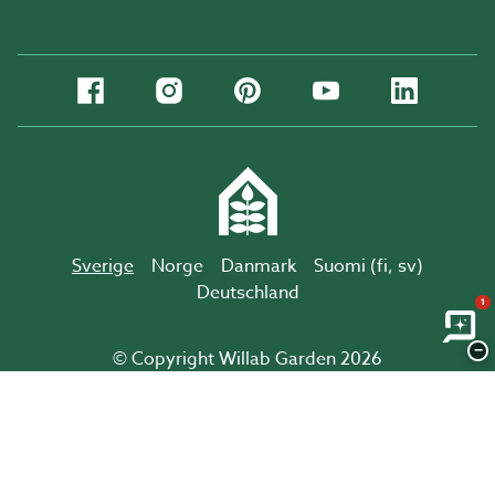
Sverige
Norge
Danmark
Suomi (
fi
,
sv
)
Deutschland
1
−
© Copyright Willab Garden 2026
Integritetspolicy personuppgifter
Cookies
Logga in
Köpvillkor
Köpvillkor