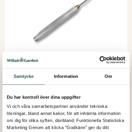
Reservcylinderkolv till Bayliss MK7
Samtycke
Information
Om
Super
Du har kontroll över dina uppgifter
från
Vi och våra samarbetspartner använder tekniska
1 129 kr
lösningar, bland annat kakor, för att inhämta information
om dig för olika syften, däribland: Funktionella Statistiska
Marketing Genom att klicka ”Godkänn” ger du ditt