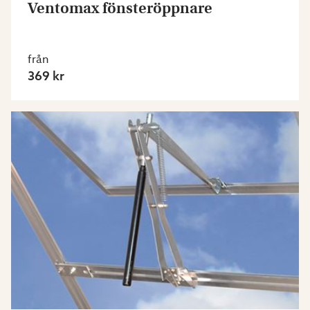
Ventomax fönsteröppnare
från
369 kr