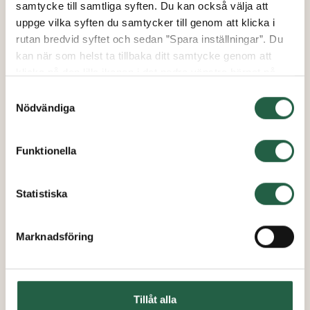
samtycke till samtliga syften. Du kan också välja att
uppge vilka syften du samtycker till genom att klicka i
rutan bredvid syftet och sedan ”Spara inställningar”. Du
kan när som helst ta tillbaka ditt samtycke genom att
klicka på den lilla ikonen i det nedre vänstra hörnet på
sidan. Klicka på länken för att läsa mer om hur vi
Samtyckesval
använder kakor och andra tekniska lösningar och hur vi
Nödvändiga
inhämtar och behandlar personuppgifter.
Funktionella
Ta reda på mer om cookies Googles sekretesspolicy
Statistiska
Reservcylinderkolv
Marknadsföring
från
199 kr
Tillåt alla