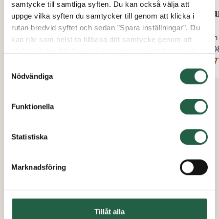
samtycke till samtliga syften. Du kan också välja att
Murtegel Askeby
Mur
uppge vilka syften du samtycker till genom att klicka i
rutan bredvid syftet och sedan ”Spara inställningar”. Du
Från
Från
kan när som helst ta tillbaka ditt samtycke genom att
1 962 kr
2 20
klicka på den lilla ikonen i det nedre vänstra hörnet på
1 668 kr
1 87
sidan. Klicka på länken för att läsa mer om hur vi
Samtyckesval
använder kakor och andra tekniska lösningar och hur vi
Nödvändiga
inhämtar och behandlar personuppgifter.
Funktionella
Ta reda på mer om cookies Googles sekretesspolicy
Statistiska
Marknadsföring
Tillåt alla