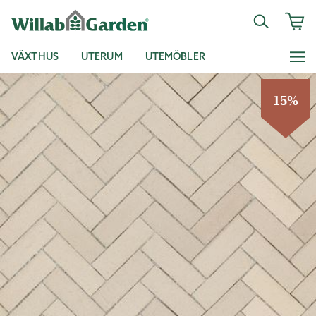
VÄXTHUS
UTERUM
UTEMÖBLER
15%