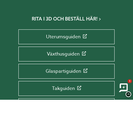
RITA I 3D OCH BESTÄLL HÄR!
Uterumsguiden
Växthusguiden
Glaspartiguiden
1
Takguiden
−
Altanguiden
ANMÄL DIG TILL VÅRT NYHETSBREV!