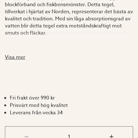
blockförband och fiskbensmönster. Detta tegel,
tillverkat i hjärtat av Norden, representerar det bästa av
kvalitet och tradition. Med sin låga absorptionsgrad av
vatten blir detta tegel extra motståndskraftigt mot
smuts och fläckar.
Marktegel säljs pallvis. En pall motsvarar ca. 576 stenar
och vilket motsvarar ca. 11,5 m² per pall.
Visa mer
En beprövad byggmetod
Tegel har använts som byggmaterial i över 5000 år och
har många bra egenskaper. Materialet är naturligt och
Fri frakt över 990 kr
består av lera och vatten. Sammansättningen ger teglet
Prisvärt med hög kvalitet
de unika egenskaperna att både vara hållfast och
Leverans från vecka 34
beständigt samtidigt som det kan andas. Tegel åldras
vackert och kräver inget särskilt underhåll.
Tillverkningen sker i Danmark och fabriken har en lång
tradition av tegeltillverkning som sträcker ända tillbaka