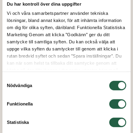
Du har kontroll över dina uppgifter
Vi och våra samarbetspartner använder tekniska
lösningar, bland annat kakor, för att inhämta information
om dig för olika syften, däribland: Funktionella Statistiska
Marketing Genom att klicka ”Godkänn” ger du ditt
Green Room
samtycke till samtliga syften. Du kan också välja att
Green Room Season Lean To
uppge vilka syften du samtycker till genom att klicka i
växthus
rutan bredvid syftet och sedan ”Spara inställningar”. Du
10.5 - 20.2 m²
kan när som helst ta tillbaka ditt samtycke genom att
klicka på den lilla ikonen i det nedre vänstra hörnet på
från
sidan. Klicka på länken för att läsa mer om hur vi
Samtyckesval
149 000 kr
använder kakor och andra tekniska lösningar och hur vi
Nödvändiga
126 650 kr
inhämtar och behandlar personuppgifter.
Funktionella
Ta reda på mer om cookies Googles sekretesspolicy
VISAR
6
AV
6
Statistiska