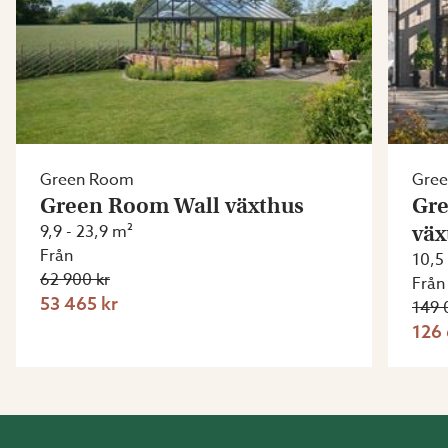
Green Room
Gre
Green Room Wall växthus
Gre
9,9 - 23,9 m²
väx
Från
10,5
62 900 kr
Från
53 465 kr
149 
126 