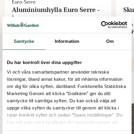
Euro-Serre
Aluminiumhylla Euro Serre -
Sku
lagervara
Från
1 69
Från
1 095 kr
Samtycke
Information
Om
Du har kontroll över dina uppgifter
Vi och våra samarbetspartner använder tekniska
lösningar, bland annat kakor, för att inhämta information
om dig för olika syften, däribland: Funktionella Statistiska
KUNDBILDER
Marketing Genom att klicka ”Godkänn” ger du ditt
samtycke till samtliga syften. Du kan också välja att
uppge vilka syften du samtycker till genom att klicka i
rutan bredvid syftet och sedan ”Spara inställningar”. Du
kan när som helst ta tillbaka ditt samtycke genom att
klicka på den lilla ikonen i det nedre vänstra hörnet på