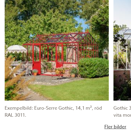
Exempelbild: Euro-Serre Gothic, 14,1 m², röd
Gothic 
RAL 3011.
vita mon
Fler bilder