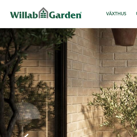
Willab Garden
VÄXTHUS