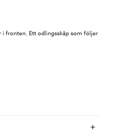
i fronten. Ett odlingsskåp som följer
er kan du ta ut hyllplan så att även de