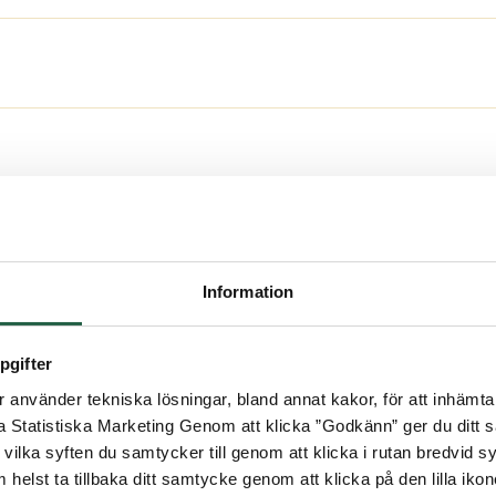
bar topp
Information
pgifter
använder tekniska lösningar, bland annat kakor, för att inhämta 
Frågor om växthus?
la Statistiska Marketing Genom att klicka ”Godkänn” ger du ditt s
Vanliga frågor & svar om växthus
vilka syften du samtycker till genom att klicka i rutan bredvid s
 helst ta tillbaka ditt samtycke genom att klicka på den lilla iko