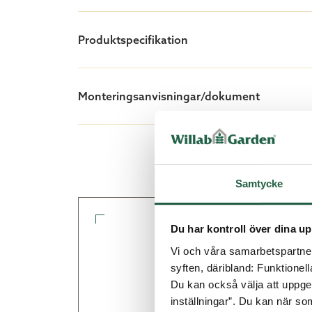
Säkerhetsglas
Två uttagbara hyllplan
Produktspecifikation
Skjutdörrar i fronten och öppnings
Höjd: 158/144 cm
Bredd: 80 cm
Monteringsanvisningar/dokument
Djup: 42 cm
Samtycke
Du har kontroll över dina up
Vi och våra samarbetspartner 
syften, däribland: Funktionel
Du kan också välja att uppge 
inställningar”. Du kan när som