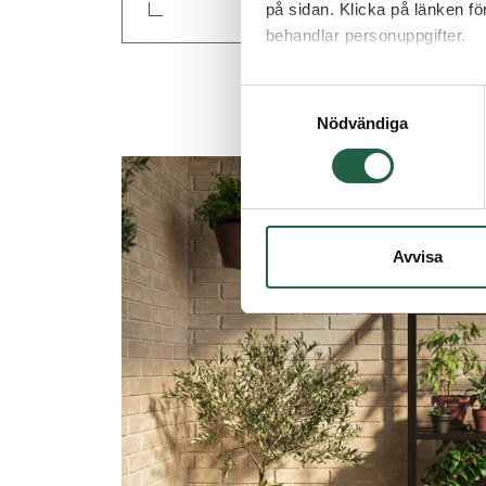
på sidan. Klicka på länken f
behandlar personuppgifter.
Ta reda på mer om cookies
Samtyckesval
Nödvändiga
Avvisa