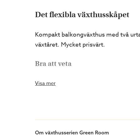
Det flexibla växthusskåpet
Kompakt balkongväxthus med två urtagb
växtåret. Mycket prisvärt.
Bra att veta
Växthusskåpet står på hjul så du kan lä
Visa mer
större plantorna får plats och på så vi
Standardutförande
Lackerad aluminiumstomme, matts
Om växthusserien Green Room