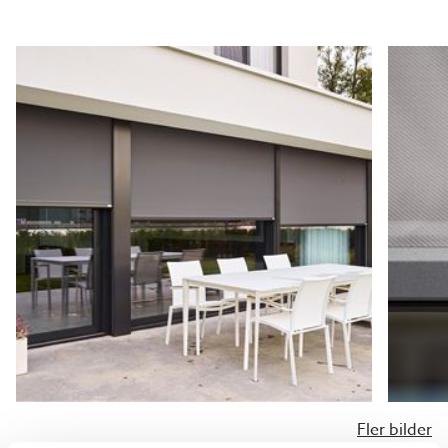
Montering
Markisen kan monteras så nära som 43,5 mm från
fönsterrutan. Vill du att hela motorn ska döljas av
markisen krävs ett djup på 95 mm. Välj stödben eller
aluminiumprofil för att bygga ut vertikalmarkisen från
fönstret för tyget ska kunna gå fritt.
Färgval på alumniumprofiler
Om du ska montera din nya markis på ett befintligt
glasparti/fönster, fråga gärna tillverkaren efter
pulverleverantör samt pulverkod för exakt
matchning. Kontakta säljare för att ange dessa
uppgifter vid beställning. Köper du ett nytt
glasparti/fönster eller glastak i samband med markisen
- ange samma RAL-färg som det har.
Fler bilder