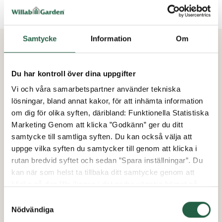
Färgvalen har utökats med vår nya färgkollektion Finest
Colours. En kollektion med matta färger och en fint
strukturerad yta vilket gör den både hårdare och
Samtycke
Information
Om
motståndskraftigare mot såväl repor som
luftföroreningar och UV-strålning. Kontakta våra säljare
PASSANDE TILLBEHÖR
för mer information.
Du har kontroll över dina uppgifter
Vi och våra samarbetspartner använder tekniska
Tyg
lösningar, bland annat kakor, för att inhämta information
Material
-
Glasfiber med PVC-coating.
om dig för olika syften, däribland: Funktionella Statistiska
Motståndskraftigt mot vatten, UV-strålning, värme
Marketing Genom att klicka ”Godkänn” ger du ditt
och kyla.
samtycke till samtliga syften. Du kan också välja att
Skötsel
- Rengörs med jämna mellanrum med såpa
uppge vilka syften du samtycker till genom att klicka i
och ljummet vatten.
rutan bredvid syftet och sedan ”Spara inställningar”. Du
Färg
- Markisens tyg finns i tre färger, ljusgrå,
kan när som helst ta tillbaka ditt samtycke genom att
mörkgrå eller svart. Tänk på att mörkare färg
klicka på den lilla ikonen i det nedre vänstra hörnet på
absorberar mer värme och ljusare mindre.
sidan. Klicka på länken för att läsa mer om hur vi
Samtyckesval
Färgäkthet
-
>7
använder kakor och andra tekniska lösningar och hur vi
Nödvändiga
Garantier tyg
- 5 års garanti på produkt- och
inhämtar och behandlar personuppgifter.