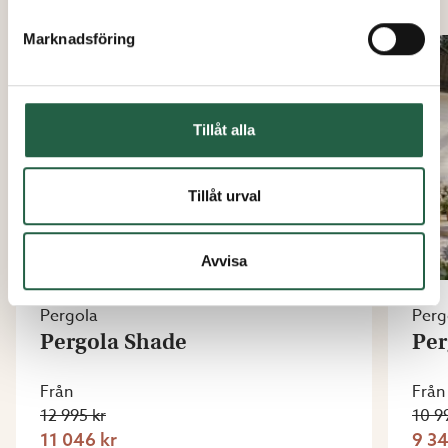
Marknadsföring
15%
Tillåt alla
Tillåt urval
Avvisa
Pergola
Perg
Pergola Shade
Per
Från
Från
12 995 kr
10 9
11 046 kr
9 34