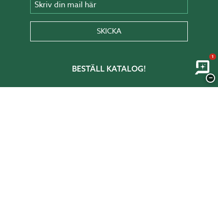
Skriv din mail här
SKICKA
1
BESTÄLL KATALOG!
−
I vår katalog får du inspiration, tips och
idéer om hur du skapar rum i trädgården.
BESTÄLL HÄR!