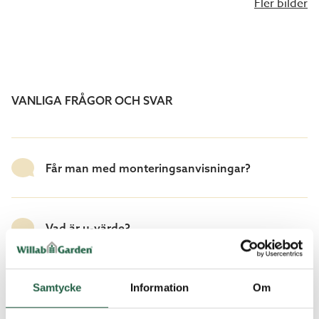
Fler bilder
VANLIGA FRÅGOR OCH SVAR
Får man med monteringsanvisningar?
Vad är u-värde?
Vilken taklutning bör man ha?
Samtycke
Information
Om