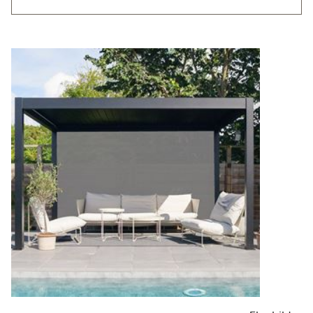
Bredd markis 2760 mm - passar kortsida 3000 mm -
Pergola Ease 9m2 och 12m2
Bredd markis 2770 mm - passar långsida 3002 mm -
Pergola Ease 9m2
Bredd markis 3260 mm - passar kortsida 3500 mm -
Pergola Ease 14m2 och 17,5m2
Bredd markis 3680 mm - passar långsida 3918 mm -
Pergola Ease 12m2
Bredd markis 3814 mm - passar långsida 4052 mm -
Pergola Ease 14m2
Bredd markis 4750 mm - passar långsida 4988 mm
- Pergola Ease 17,5m2