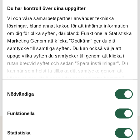
Du har kontroll över dina uppgifter
Bygga uterum själv eller anlita en montör?
Vi och våra samarbetspartner använder tekniska
lösningar, bland annat kakor, för att inhämta information
om dig för olika syften, däribland: Funktionella Statistiska
Vad är skillnaden mellan uterum, växthus och
Marketing Genom att klicka ”Godkänn” ger du ditt
vinterträdgård?
samtycke till samtliga syften. Du kan också välja att
uppge vilka syften du samtycker till genom att klicka i
rutan bredvid syftet och sedan ”Spara inställningar”. Du
kan när som helst ta tillbaka ditt samtycke genom att
Finns det reservdelar?
klicka på den lilla ikonen i det nedre vänstra hörnet på
sidan. Klicka på länken för att läsa mer om hur vi
Samtyckesval
använder kakor och andra tekniska lösningar och hur vi
Nödvändiga
Kundservice - Vanliga frågor och svar
inhämtar och behandlar personuppgifter.
Funktionella
Ta reda på mer om cookies Googles sekretesspolicy
Statistiska
LIKNANDE PRODUKTER