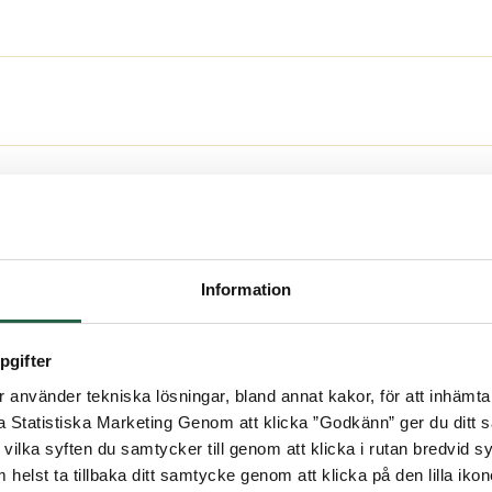
tak
plasttak så levererar vi takskivorna i exakta mått. 
 trädgård. Dessutom värnar du om miljön eftersom vi 
jälv anpassar på plats. Välj då hur du fördelar taks
Information
 kapade endast i kanten/kanterna.
terumsguiden eller kontakta en säljare för att skapa
pgifter
använder tekniska lösningar, bland annat kakor, för att inhämta 
la Statistiska Marketing Genom att klicka ”Godkänn” ger du ditt s
m i vårt
vilka syften du samtycker till genom att klicka i rutan bredvid s
ktyg
 helst ta tillbaka ditt samtycke genom att klicka på den lilla iko
Vanliga