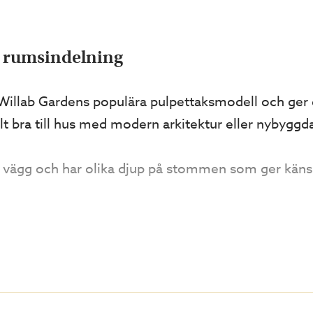
g rumsindelning
 Willab Gardens populära pulpettaksmodell och ger 
 bra till hus med modern arkitektur eller nybyggda 
vägg och har olika djup på stommen som ger känsla
dad, mysig plats utomhus under tak. Denna uterums-
um i rummet. Varför inte en loungedel med soffor 
mått och du kan skräddarsy uterummet efter dina beh
 kan du enkelt klicka hem ditt nya uterum.