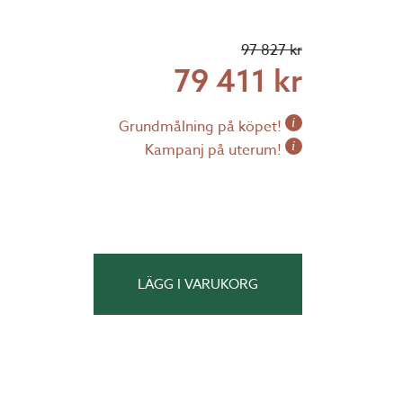
97 827 kr
79 411 kr
i
Grundmålning på köpet!
i
Kampanj på uterum!
LÄGG I VARUKORG