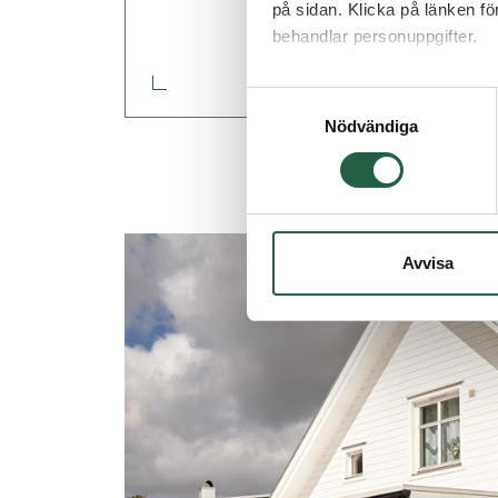
på sidan. Klicka på länken f
Uterumsguiden
behandlar personuppgifter.
Ta reda på mer om cookies
Samtyckesval
Nödvändiga
Avvisa