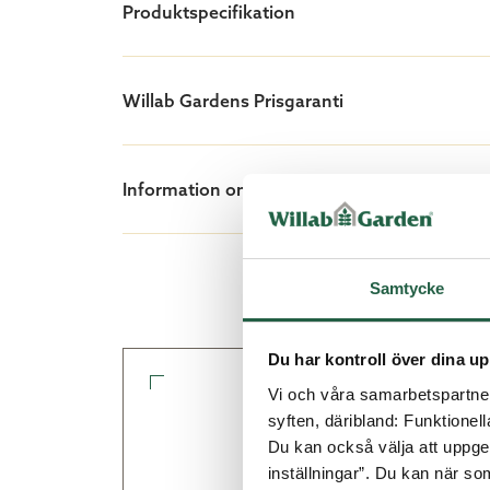
Produktspecifikation
Låt oss exaktkapa ditt kanalplast
Willab Gardens Prisgaranti
Beställer du tillvalet exaktkapat kanal
slipper städa plast- och metallspån din
det återanvänds till 100%!
Information om tillval
Annars levereras taket okapat som du s
Samtycke
så många hela skivor som möjligt och
Köp exaktkapat kanalplasttak direkt i U
Du har kontroll över dina up
Vi och våra samarbetspartner 
uterum!
syften, däribland: Funktionel
Anpassa ditt uteru
Du kan också välja att uppge 
planeringsver
inställningar”. Du kan när som