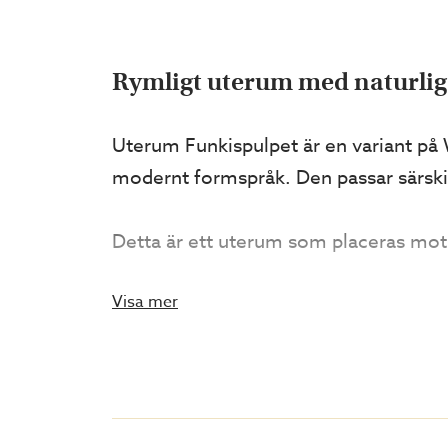
Rymligt uterum med naturli
Uterum Funkispulpet är en variant på
modernt formspråk. Den passar särskilt
Detta är ett uterum som placeras mot 
ett inglasat uterum och en liten skyd
Visa mer
med hjälpa av möblering skapa olika r
med gott om plats för många gäster!
Våra uterum går alltid att få i olika 
testa olika utföranden. När du är nöjd