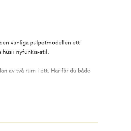
den vanliga pulpetmodellen ett
hus i nyfunkis-stil.
n av två rum i ett. Här får du både
design skapar stora möjligheter att
och en del för en mysig matplats -
ov. Gå in i vår Uterumsguide för att