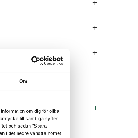
Du sparar tid under montaget och
tar hand om allt spill och ser till att
kivorna: jämnt och kapa på varje eller
Om
 en korrekt ritning, unik för ditt
information om dig för olika
amtycke till samtliga syften.
Kundservice
yftet och sedan ”Spara
nen i det nedre vänstra hörnet
 frågor & svar om uterum