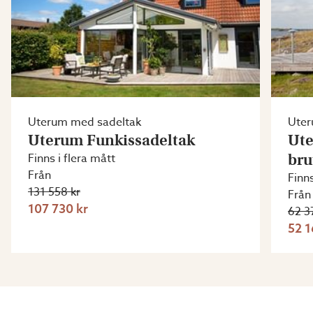
Uterum med sadeltak
Uter
Uterum Funkissadeltak
Ute
Finns i flera mått
bru
Från
Finns
131 558 kr
Från
107 730 kr
62 3
52 1