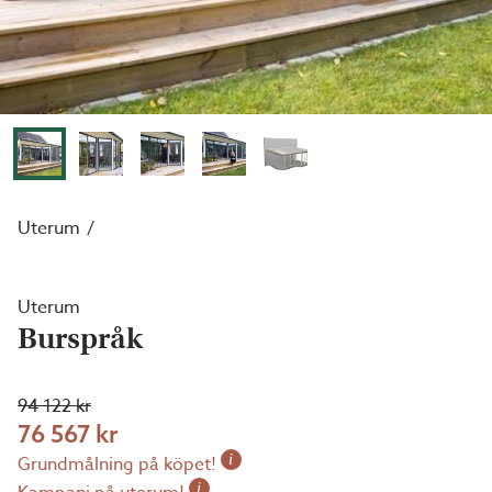
Uterum
Uterum
Burspråk
94 122 kr
76 567 kr
i
Grundmålning på köpet!
i