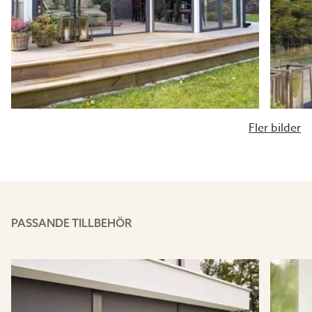
det återanvänds till 100%!
Annars levereras taket okapat som du själv anpassar på
plats. Välj då hur du fördelar takskivorna: jämnt och
kapa på varje eller så många hela skivor som möjligt
och kapade endast i kanten/kanterna.
Fler bilder
Köp exaktkapat kanalplasttak direkt i Uterumsguiden
eller kontakta en säljare för att skapa en korrekt ritning,
unik för ditt uterum!
PASSANDE TILLBEHÖR