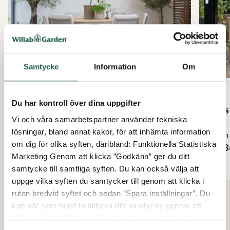
Samtycke
Information
Om
Du har kontroll över dina uppgifter
Chicory Matgrupp
Iri
Vi och våra samarbetspartner använder tekniska
lösningar, bland annat kakor, för att inhämta information
Från
Från
om dig för olika syften, däribland: Funktionella Statistiska
30 965 kr
33 3
Marketing Genom att klicka ”Godkänn” ger du ditt
samtycke till samtliga syften. Du kan också välja att
uppge vilka syften du samtycker till genom att klicka i
rutan bredvid syftet och sedan ”Spara inställningar”. Du
kan när som helst ta tillbaka ditt samtycke genom att
klicka på den lilla ikonen i det nedre vänstra hörnet på