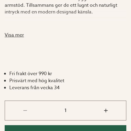
armstöd. Tillsammans ger de ett lugnt och naturligt
intryck med en modern designad känsla.
Både stolar och bord går även att köpa separat.
Visa mer
Specifikation:
Bord och stol är tillverkade i FSC-certifierad och
obehandlad premium-teak.
Fri frakt över 990 kr
I paketet ingår:
Prisvärt med hög kvalitet
Leverans från vecka 34
1 x Berry Matbord i äkta premiumteak
6 x Berry Stol i äkta premiumteak
Mått: