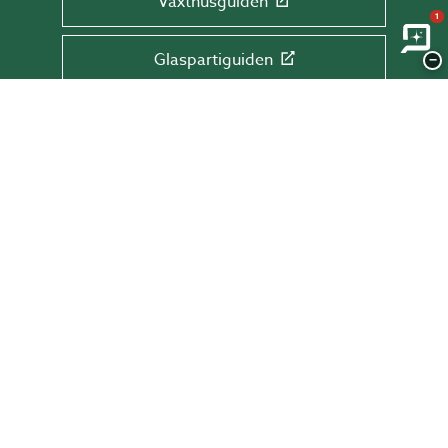
Växthusguiden
1
Glaspartiguiden
−
Takguiden
Altanguiden
ANMÄL DIG TILL VÅRT NYHETSBREV!
Få tips & råd, information och erbjudanden
direkt till din inkorg.
Skriv din mail här
SKICKA