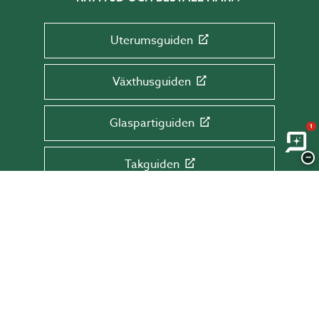
Uterumsguiden
Växthusguiden
Glaspartiguiden
1
−
Takguiden
Altanguiden
ANMÄL DIG TILL VÅRT NYHETSBREV!
Få tips & råd, information och erbjudanden
direkt till din inkorg.