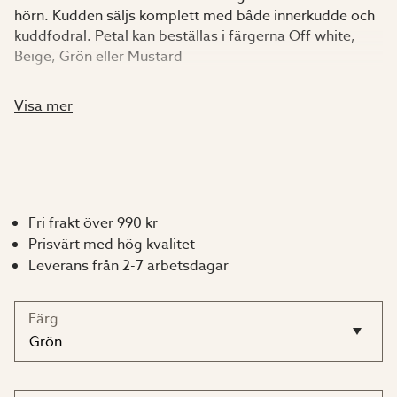
hörn. Kudden säljs komplett med både innerkudde och
kuddfodral. Petal kan beställas i färgerna Off white,
Beige, Grön eller Mustard
En slitstark och snabbtorkande kudde
Visa mer
Olefin är en typ av textilfiber som har uppfanns i Italien
på 50-talet. Materialet är väldigt likt äkta tyg men har
istället färgbeständiga, snabbtorkande och
färgbeständiga egenskaper som gör materialet perfekt
Fri frakt över 990 kr
för utomhuskuddar och dynor till utemöbler. Den
Prisvärt med hög kvalitet
största fördelen är dock materialets struktur och
Leverans från 2-7 arbetsdagar
naturliga känsla.
Färg