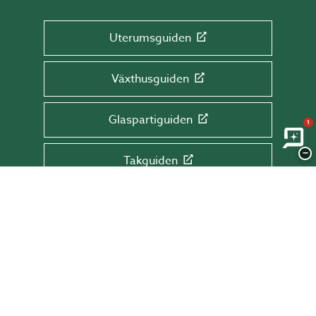
Uterumsguiden
Växthusguiden
Glaspartiguiden
1
−
Takguiden
Altanguiden
ANMÄL DIG TILL VÅRT NYHETSBREV!
Få tips & råd, information och erbjudanden
direkt till din inkorg.