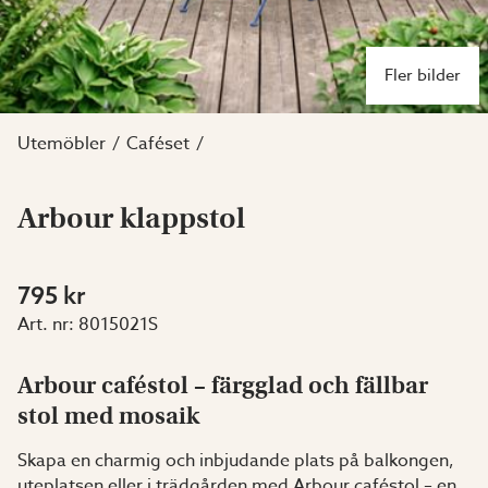
Fler bilder
Utemöbler
Caféset
Arbour klappstol
795 kr
Art. nr:
8015021S
Arbour caféstol – färgglad och fällbar
stol med mosaik
Skapa en charmig och inbjudande plats på balkongen,
uteplatsen eller i trädgården med Arbour caféstol – en