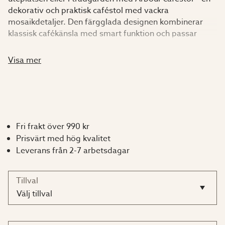
dekorativ och praktisk caféstol med vackra
mosaikdetaljer. Den färgglada designen kombinerar
klassisk cafékänsla med smart funktion och passar
perfekt för både små och stora uteplatser.
Visa mer
Arbour caféstol har en stabil stomme i lackerat stål och
en sits dekorerad med elegant mosaik som ger stolen
ett levande och personligt uttryck. Den blå färgen
skapar en härlig färgklick och gör stolen till ett
dekorativt inslag i uterummet, på balkongen eller i
Fri frakt över 990 kr
trädgården.
Prisvärt med hög kvalitet
Leverans från 2-7 arbetsdagar
Tack vare den fällbara konstruktionen är stolen enkel att
plocka fram när du behöver extra sittplatser och lika
Tillval
smidig att fälla ihop och förvara när den inte används.
Välj tillval
Därför väljer många Arbour caféstol