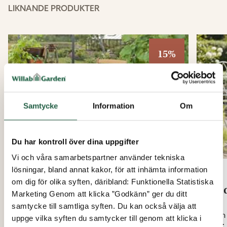
LIKNANDE PRODUKTER
viktigt.
Stolen har dessutom en stabil tyngd som gör att den
står stadigt och känns robust vid användning.
15%
Samtycke
Information
Om
Du har kontroll över dina uppgifter
Vi och våra samarbetspartner använder tekniska
lösningar, bland annat kakor, för att inhämta information
om dig för olika syften, däribland: Funktionella Statistiska
Porch klappstol
Hed
Marketing Genom att klicka ”Godkänn” ger du ditt
samtycke till samtliga syften. Du kan också välja att
Från
Från
uppge vilka syften du samtycker till genom att klicka i