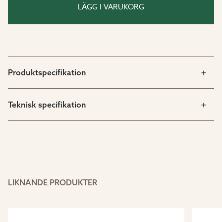
Bumblebee soffbord är framtaget för att passa perfekt
LÄGG I VARUKORG
ihop med övriga möbler i serien. Kombinera med
Bumblebee fåtölj och Bumblebee 3-sitssoffa för en
enhetlig och inbjudande loungemiljö där funktion och
design samspelar.
Produktspecifikation
Teknisk specifikation
LIKNANDE PRODUKTER