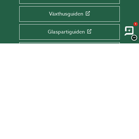
Växthusguiden
1
Glaspartiguiden
−
Takguiden
Altanguiden
ANMÄL DIG TILL VÅRT NYHETSBREV!
Få tips & råd, information och erbjudanden
direkt till din inkorg.
Skriv din mail här