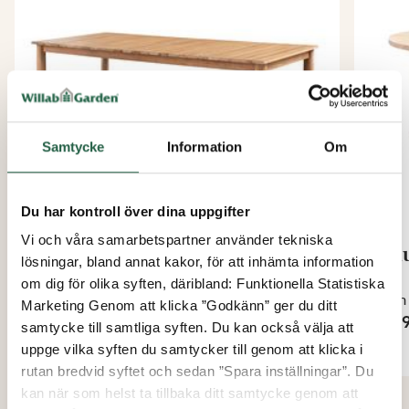
Samtycke
Information
Om
Du har kontroll över dina uppgifter
Vi och våra samarbetspartner använder tekniska
Iris matbord
Rhu
lösningar, bland annat kakor, för att inhämta information
om dig för olika syften, däribland: Funktionella Statistiska
Från
Från
Marketing Genom att klicka ”Godkänn” ger du ditt
15 995 kr
4 49
samtycke till samtliga syften. Du kan också välja att
uppge vilka syften du samtycker till genom att klicka i
rutan bredvid syftet och sedan ”Spara inställningar”. Du
kan när som helst ta tillbaka ditt samtycke genom att