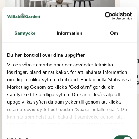
Samtycke
Information
Om
Du har kontroll över dina uppgifter
Hops sidobord
Fen
Vi och våra samarbetspartner använder tekniska
lösningar, bland annat kakor, för att inhämta information
Från
Från
om dig för olika syften, däribland: Funktionella Statistiska
795 kr
6 49
Marketing Genom att klicka ”Godkänn” ger du ditt
samtycke till samtliga syften. Du kan också välja att
uppge vilka syften du samtycker till genom att klicka i
rutan bredvid syftet och sedan ”Spara inställningar”. Du
kan när som helst ta tillbaka ditt samtycke genom att
klicka på den lilla ikonen i det nedre vänstra hörnet på
sidan. Klicka på länken för att läsa mer om hur vi
Samtyckesval