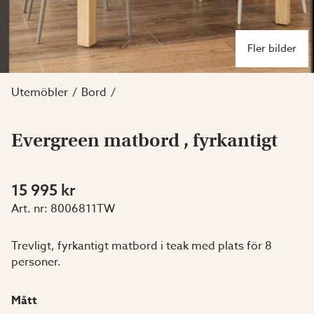
Fler bilder
Utemöbler
Bord
Evergreen matbord , fyrkantigt
15 995 kr
Art. nr:
8006811TW
Trevligt, fyrkantigt matbord i teak med plats för 8
personer.
Mått