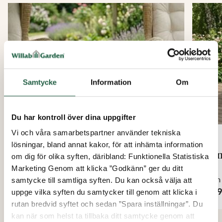
Med Chamomile rektangulärt matbord skapar du en
funktionell och stilfull matplats utomhus som håller år
efter år. Ett kvalitetsbord för dig som vill njuta av
sommarens alla måltider i en vacker och hållbar miljö.
Samtycke
Information
Om
Du har kontroll över dina uppgifter
Vi och våra samarbetspartner använder tekniska
lösningar, bland annat kakor, för att inhämta information
Basil sidobord
Sun
om dig för olika syften, däribland: Funktionella Statistiska
Marketing Genom att klicka ”Godkänn” ger du ditt
Från
Från
samtycke till samtliga syften. Du kan också välja att
2 995 kr
6 99
uppge vilka syften du samtycker till genom att klicka i
rutan bredvid syftet och sedan ”Spara inställningar”. Du
kan när som helst ta tillbaka ditt samtycke genom att