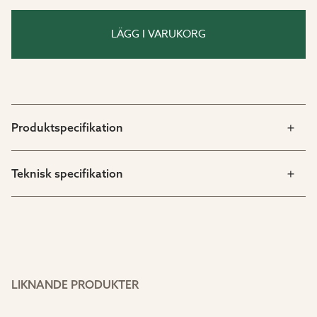
Chamomile rektangulärt matbord har en design som
passar lika bra till klassiska utemöbler som till mer
LÄGG I VARUKORG
moderna stilar. För en harmonisk helhet
rekommenderar vi att kombinera bordet med
Chamomile matstolar för en tidlös look eller Caraway
matstolar för en mer minimalistisk och stilren känsla.
Produktspecifikation
Fördelar med Chamomile rektangulärt matbord
för uterum och trädgård:
Teknisk specifikation
Smalare modell (180x80 cm) – perfekt för mindre
uteplatser och altaner.
Tillverkat av FSC®-certifierad teak – hållbart och
miljövänligt material.
Ben i pulverlackerad aluminium i färgen Sandy Grey
– rostfritt och underhållsfritt.
Passar både klassiska och moderna utemöbler.
LIKNANDE PRODUKTER
Bordshöjd på 75 cm – bekvämt för matstolar i
standardhöjd.