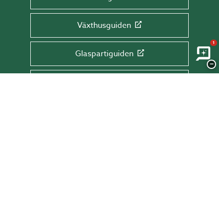
Växthusguiden
1
Glaspartiguiden
−
Takguiden
Altanguiden
ANMÄL DIG TILL VÅRT NYHETSBREV!
Få tips & råd, information och erbjudanden
direkt till din inkorg.
Skriv din mail här