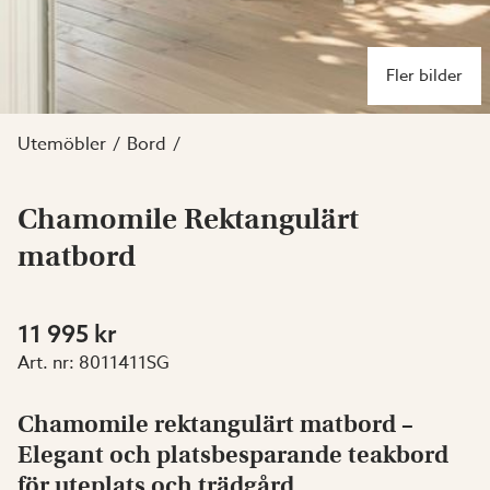
Fler bilder
Utemöbler
Bord
Chamomile Rektangulärt
matbord
11 995 kr
Art. nr:
8011411SG
Chamomile rektangulärt matbord –
Elegant och platsbesparande teakbord
för uteplats och trädgård