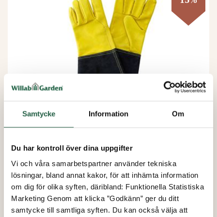
Samtycke
Information
Om
Trädgårdshandske Gauntlet i läder,
Du har kontroll över dina uppgifter
herr
Vi och våra samarbetspartner använder tekniska
lösningar, bland annat kakor, för att inhämta information
om dig för olika syften, däribland: Funktionella Statistiska
från
Marketing Genom att klicka ”Godkänn” ger du ditt
280 kr
samtycke till samtliga syften. Du kan också välja att