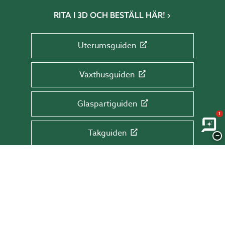
RITA I 3D OCH BESTÄLL HÄR!
Uterumsguiden
Växthusguiden
Glaspartiguiden
1
Takguiden
−
Altanguiden
ANMÄL DIG TILL VÅRT NYHETSBREV!