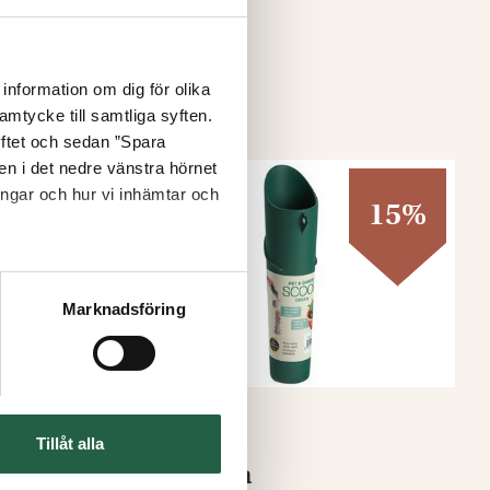
information om dig för olika
amtycke till samtliga syften.
yftet och sedan ”Spara
nen i det nedre vänstra hörnet
ingar och hur vi inhämtar och
15%
15%
Marknadsföring
Tillåt alla
er
Jordskopa