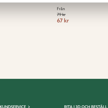
Från
79 kr
67 kr
KUNDSERVICE
RITA I 3D OCH BESTÄLL