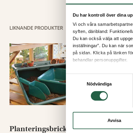
Du har kontroll över dina up
Vi och våra samarbetspartner 
LIKNANDE PRODUKTER
syften, däribland: Funktionel
Du kan också välja att uppge 
inställningar”. Du kan när som
på sidan. Klicka på länken f
15%
behandlar personuppgifter.
Ta reda på mer om cookies
Samtyckesval
Nödvändiga
Avvisa
Planteringsbricka med
Jordte