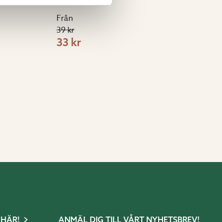
Från
39 kr
33 kr
 HÄR!
ANMÄL DIG TILL VÅRT NYHETSBREV!