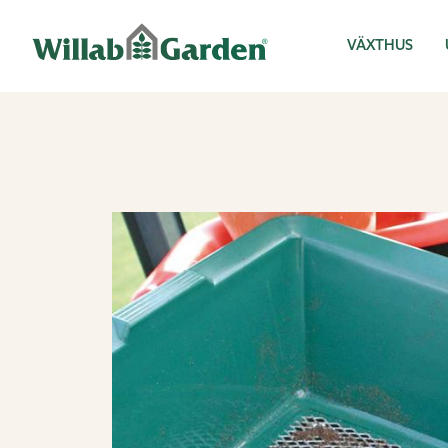
Willab Garden
VÄXTHUS