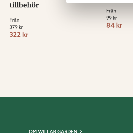
tillbehör
Från
99 kr
Från
84 kr
379 kr
322 kr
OM WILLAB GARDEN