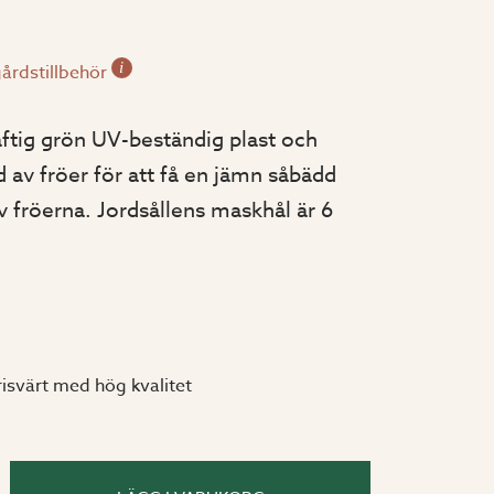
i
årdstillbehör
raftig grön UV-beständig plast och
d av fröer för att få en jämn såbädd
v fröerna. Jordsållens maskhål är 6
risvärt med hög kvalitet