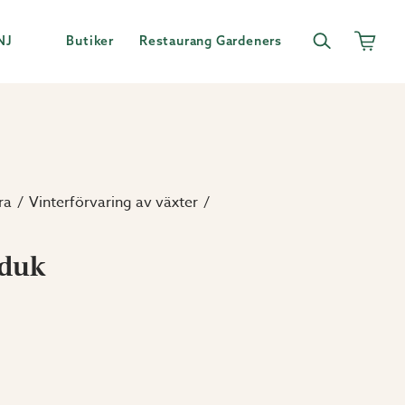
NJ
Butiker
Restaurang Gardeners
ra
Vinterförvaring av växter
rduk