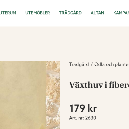
UTERUM
UTEMÖBLER
TRÄDGÅRD
ALTAN
KAMPA
Trädgård
Odla och plante
Växthuv i fibe
179 kr
Art. nr:
2630