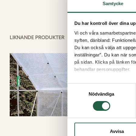
Samtycke
Du har kontroll över dina up
Vi och våra samarbetspartner 
LIKNANDE PRODUKTER
syften, däribland: Funktionel
Du kan också välja att uppge 
inställningar”. Du kan när som
på sidan. Klicka på länken f
behandlar personuppgifter.
Ta reda på mer om cookies
Samtyckesval
Nödvändiga
Avvisa