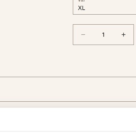
Val
JUMBO - 200 x 240 
XL