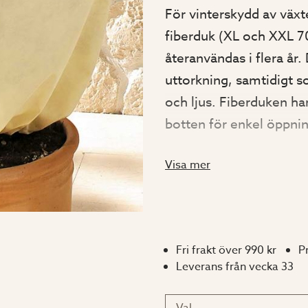
För vinterskydd av växte
fiberduk (XL och XXL 
återanvändas i flera år
uttorkning, samtidigt 
och ljus. Fiberduken ha
botten för enkel öppni
växthuven och krukskydd
Visa mer
isolering vid övervintri
t.ex. växthus eller överv
Mått:
Fri frakt över 990 kr
P
Leverans från vecka 33
XL - 100 x 80 cm.
XXL - 180 x 120 cm.