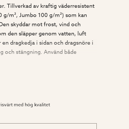
r. Tillverkad av kraftig väderresistent
70 g/m², Jumbo 100 g/m²) som kan
. Den skyddar mot frost, vind och
som den släpper genom vatten, luft
r en dragkedja i sidan och dragsnöre i
ng och stängning. Använd både
et (art.nr. 2633, 2634) för bästa
ng av växterna Lämplig att använda i
intringstält. Finns i 3 olika storlekar.
risvärt med hög kvalitet