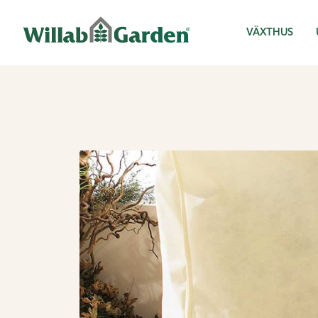
Willab Garden
VÄXTHUS