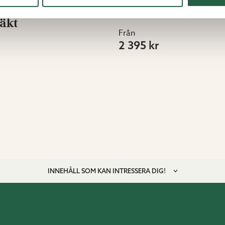
tringstält med
Övervintringsrum
äkt
Från
2 395 kr
INNEHÅLL SOM KAN INTRESSERA DIG!