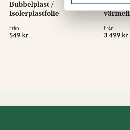
Bubbelplast /
Övervin
Isolerplastfolie
värmefl
Från
Från
549 kr
3 499 kr