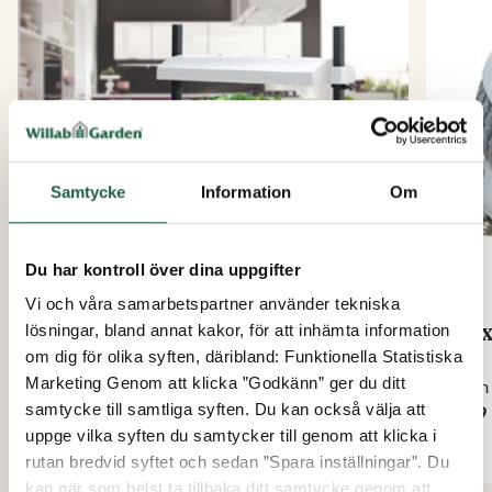
Fördelar med Odlingsbelysning Sirius
120 W:
Fullspektrumljus för hela odlingsprocessen
Perfekt för odling i växthus och inomhus
Energieffektiv LED-teknik
Dimbar och anpassningsbar belysning
Samtycke
Information
Om
Timer för automatiska ljuscykler
Kompakt, tålig och enkel att montera
Du har kontroll över dina uppgifter
Med Sirius 120 W får du en pålitlig odlingslampa som
Vi och våra samarbetspartner använder tekniska
Odlingsbelysning Micro
Väx
hjälper dig lyckas med din odling – oavsett säsong.
lösningar, bland annat kakor, för att inhämta information
om dig för olika syften, däribland: Funktionella Statistiska
Marketing Genom att klicka ”Godkänn” ger du ditt
Från
Från
samtycke till samtliga syften. Du kan också välja att
859 kr
299 
uppge vilka syften du samtycker till genom att klicka i
rutan bredvid syftet och sedan ”Spara inställningar”. Du
kan när som helst ta tillbaka ditt samtycke genom att