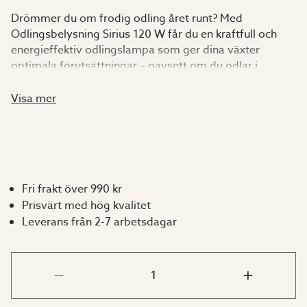
Drömmer du om frodig odling året runt? Med
Odlingsbelysning Sirius 120 W får du en kraftfull och
energieffektiv odlingslampa som ger dina växter
optimala förutsättningar – oavsett om du odlar i
växthus, på en odlingsstation eller inomhus.
Visa mer
Denna moderna LED-odlingslampa är utrustad med
fullspektrumljus som efterliknar naturligt solljus och
stödjer hela växtens livscykel – från groning och tillväxt
till blomning. Tack vare noggrant avstämda
ljusvåglängder (3000 K, 6500 K, 660 nm och 730 nm)
Fri frakt över 990 kr
skapas ett balanserat ljus som främjar starka, friska
Prisvärt med hög kvalitet
plantor och en riklig skörd.
Leverans från 2-7 arbetsdagar
Med sina 120 W levererar Sirius en jämn och kraftfull
belysning samtidigt som energiförbrukningen hålls låg
– perfekt för dig som vill ha en hållbar och
kostnadseffektiv lösning för din odling i växthus.