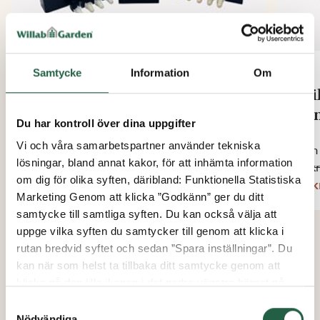
Samtycke
Information
Om
Soil blocker startpaket lyx
Soi
Min
Du har kontroll över dina uppgifter
Från
1 325 kr
Vi och våra samarbetspartner använder tekniska
Från
1 126 kr
lösningar, bland annat kakor, för att inhämta information
39 kr
om dig för olika syften, däribland: Funktionella Statistiska
33 k
Marketing Genom att klicka ”Godkänn” ger du ditt
samtycke till samtliga syften. Du kan också välja att
uppge vilka syften du samtycker till genom att klicka i
rutan bredvid syftet och sedan ”Spara inställningar”. Du
kan när som helst ta tillbaka ditt samtycke genom att
klicka på den lilla ikonen i det nedre vänstra hörnet på
sidan. Klicka på länken för att läsa mer om hur vi
Samtyckesval
använder kakor och andra tekniska lösningar och hur vi
Nödvändiga