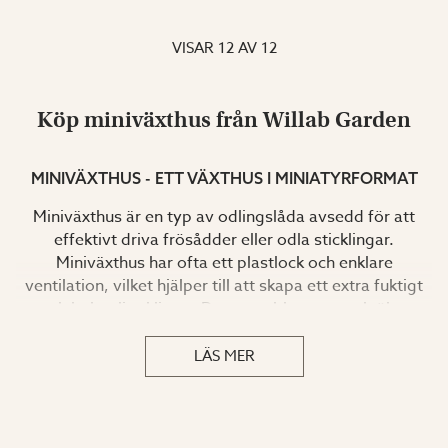
VISAR
12
AV
12
Köp miniväxthus från Willab Garden
MINIVÄXTHUS - ETT VÄXTHUS I MINIATYRFORMAT
Miniväxthus är en typ av odlingslåda avsedd för att
effektivt driva frösådder eller odla sticklingar.
Miniväxthus har ofta ett plastlock och enklare
ventilation, vilket hjälper till att skapa ett extra fuktigt
och behagligt klimat. Detta snabbar upp och ökar
tillväxten för dina plantor, som kan omplanteras när de
blivit tåligare.
LÄS MER
SMÅ VÄXTHUS FÖR ODLING PÅ BALKONG ELLER
INOMHUS