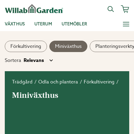
VÄXTHUS
UTERUM
UTEMÖBLER
Förkultivering
Miniväxthus
Planteringsverkt
Sortera
Trädgård
Odla och plantera
Förkultivering
Miniväxthus