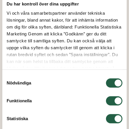
Du har kontroll över dina uppgifter
Vi och våra samarbetspartner använder tekniska
lösningar, bland annat kakor, för att inhämta information
Drivhustunnel Jumbo med värme
om dig för olika syften, däribland: Funktionella Statistiska
Marketing Genom att klicka ”Godkänn” ger du ditt
samtycke till samtliga syften. Du kan också välja att
från
uppge vilka syften du samtycker till genom att klicka i
3 995 kr
rutan bredvid syftet och sedan ”Spara inställningar”. Du
kan när som helst ta tillbaka ditt samtycke genom att
klicka på den lilla ikonen i det nedre vänstra hörnet på
sidan. Klicka på länken för att läsa mer om hur vi
Samtyckesval
använder kakor och andra tekniska lösningar och hur vi
Nödvändiga
inhämtar och behandlar personuppgifter.
Funktionella
Ta reda på mer om cookies Googles sekretesspolicy
Statistiska