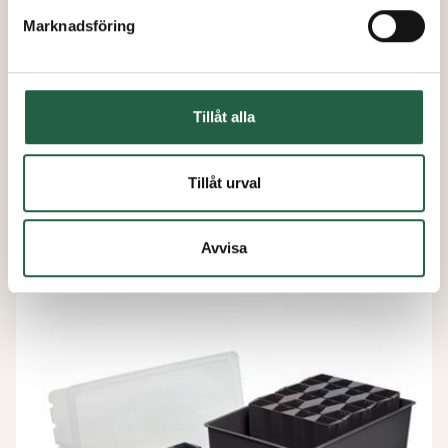
Marknadsföring
Tillåt alla
Pluggbox Pop Up
Tillåt urval
från
239 kr
Avvisa