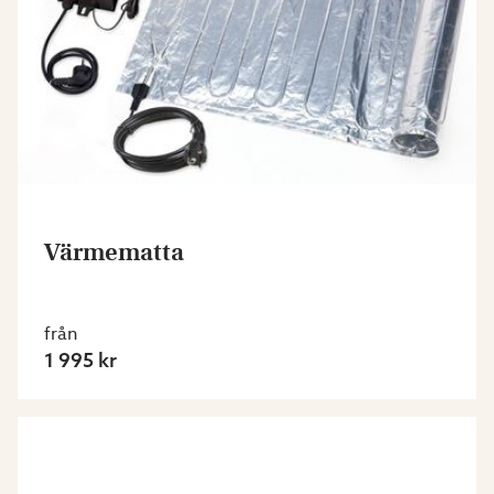
Värmematta
från
1 995 kr