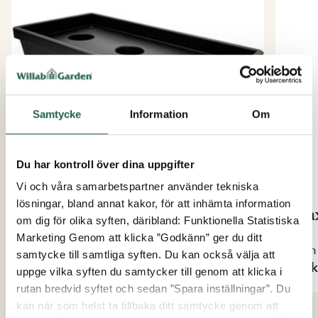
Samtycke
Information
Om
Du har kontroll över dina uppgifter
Vi och våra samarbetspartner använder tekniska
lösningar, bland annat kakor, för att inhämta information
Självvattnande Kapillärlåda
Max
om dig för olika syften, däribland: Funktionella Statistiska
800 x 400 mm
Marketing Genom att klicka ”Godkänn” ger du ditt
Från
Från
samtycke till samtliga syften. Du kan också välja att
699 kr
99 k
uppge vilka syften du samtycker till genom att klicka i
rutan bredvid syftet och sedan ”Spara inställningar”. Du
kan när som helst ta tillbaka ditt samtycke genom att