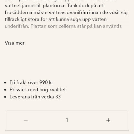
vattnet jämnt till plantorna. Tänk dock på att
frösådderna måste vattnas ovanifrån innan de vuxit sig
tillräckligt stora för att kunna suga upp vatten
underifrån. Plattan som cellerna står på kan används
vid omskolning, då piggarna på undersidan används för
att trycka upp plantorna ur cellerna utan att rötterna
Visa mer
skadas. Minikap kan också användas, utan
plantcellerna, som självvattnande underlag för dina
krukväxter, t.ex. när du är bortrest. Tillverkad av frigolit
med transparent plastlock.
Fri frakt över 990 kr
(HxBxD) 19x55x25 cm.
Prisvärt med hög kvalitet
Leverans från vecka 33