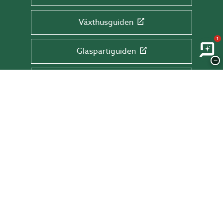
Växthusguiden
1
Glaspartiguiden
−
Takguiden
Altanguiden
ANMÄL DIG TILL VÅRT NYHETSBREV!
Få tips & råd, information och erbjudanden
direkt till din inkorg.
Skriv din mail här